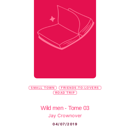
SMALL TOWN
FRIENDS-TO-LOVERS
ROAD TRIP
Wild men - Tome 03
Jay Crownover
04/07/2019