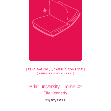
FAKE DATING
CAMPUS ROMANCE
ENEMIES-TO-LOVERS
Briar university - Tome 02
Elle Kennedy
11/07/2019