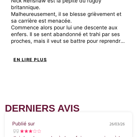
Nick Renshaw est la pépite du rugby
britannique.
Malheureusement, il se blesse grièvement et
sa carrière est menacée.
Commence alors pour lui une descente aux
enfers. Il se sent abandonné et trahi par ses
proches, mais il veut se battre pour reprendre
sa place.
EN LIRE PLUS
Le Dr Anna Scott est la seule personne qui
peut aider Nick, elle a ses propres méthodes
mais aussi ses lourds secrets. Quand le passé
de Nick revient les hanter tous les deux,
l'énigmatique docteur est plus vulnérable
qu'elle n'y paraît.
DERNIERS AVIS
Brisée et trahie, la lutte pour survivre semble
intolérable.
Quant à Nick, retrouvera-t-il le chemin des
Publié sur
26/03/26
terrains ?
Qui cédera, qui se relèvera... qui restera