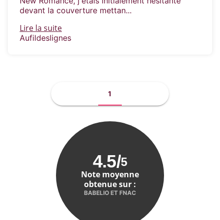
New Romance, j'étais initialement hésitante
devant la couverture mettan...
Lire la suite
Aufildeslignes
1
4.5
/
5
Note moyenne
obtenue sur :
BABELIO ET FNAC