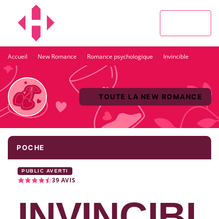
MENU
RECHERCHE
CONTENU
PIED DE PAGE
·
·
·
Accueil
New Romance
Romance psychologique
Invincible
TOUTE LA NEW ROMANCE
POCHE
PUBLIC AVERTI
39
AVIS
INVINCIBL