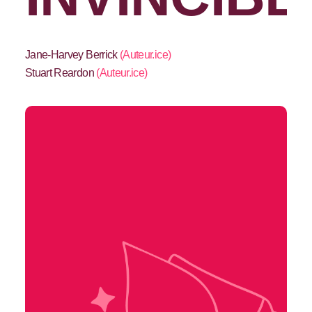
Jane-Harvey Berrick
(
Auteur.ice
)
Stuart Reardon
(
Auteur.ice
)