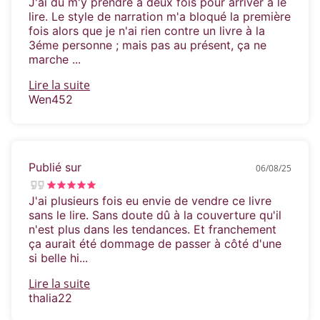
J'ai du m'y prendre à deux fois pour arriver à le
invaincu ?
lire. Le style de narration m'a bloqué la première
fois alors que je n'ai rien contre un livre à la
3éme personne ; mais pas au présent, ça ne
marche ...
Lire la suite
Wen452
Publié sur
06/08/25
J'ai plusieurs fois eu envie de vendre ce livre
sans le lire. Sans doute dû à la couverture qu'il
n'est plus dans les tendances. Et franchement
ça aurait été dommage de passer à côté d'une
si belle hi...
Lire la suite
thalia22