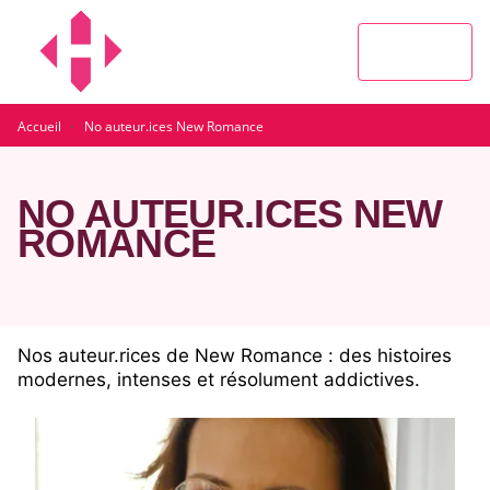
MENU
RECHERCHE
CONTENU
PIED DE PAGE
·
Accueil
No auteur.ices New Romance
NO AUTEUR.ICES NEW
ROMANCE
Nos auteur.rices de New Romance : des histoires
modernes, intenses et résolument addictives.