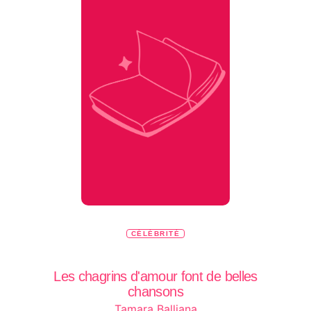
CÉLÉBRITÉ
Les chagrins d'amour font de belles
chansons
Tamara Balliana