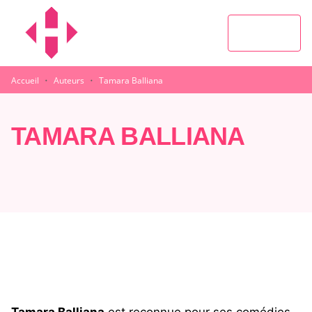
MENU
RECHERCHE
CONTENU
PIED DE PAGE
·
·
Accueil
Auteurs
Tamara Balliana
TAMARA BALLIANA