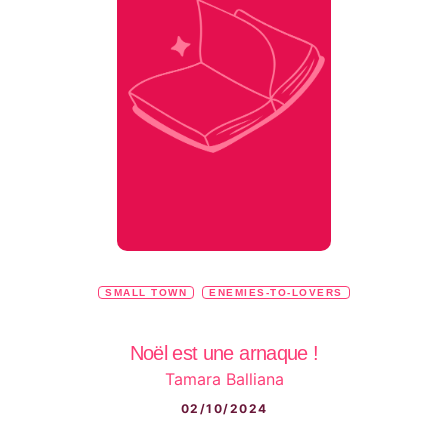
SMALL TOWN
ENEMIES-TO-LOVERS
Noël est une arnaque !
Tamara Balliana
02/10/2024