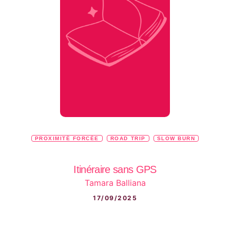
PROXIMITÉ FORCÉE
ROAD TRIP
SLOW BURN
Itinéraire sans GPS
Tamara Balliana
17/09/2025