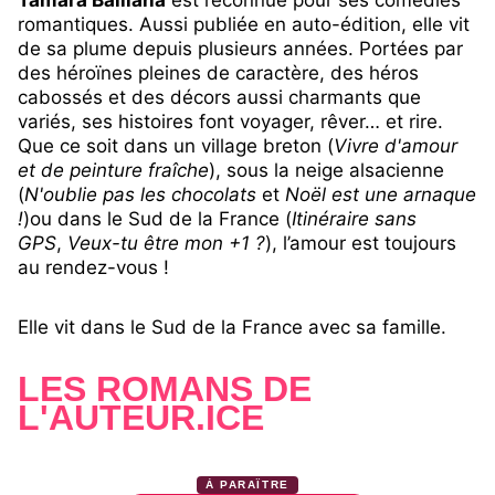
Tamara Balliana
est reconnue pour ses comédies
romantiques. Aussi publiée en auto-édition, elle vit
de sa plume depuis plusieurs années. Portées par
des héroïnes pleines de caractère, des héros
cabossés et des décors aussi charmants que
variés, ses histoires font voyager, rêver… et rire.
Que ce soit dans un village breton (
Vivre d'amour
et de peinture fraîche
), sous la neige alsacienne
(
N'oublie pas les chocolats
et
Noël est une arnaque
!
)ou dans le Sud de la France (
Itinéraire sans
GPS
,
Veux-tu être mon +1 ?
), l’amour est toujours
au rendez-vous !
Elle vit dans le Sud de la France avec sa famille.
LES ROMANS DE
L'AUTEUR.ICE
À PARAÎTRE