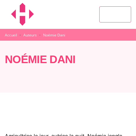
MENU
RECHERCHE
CONTENU
PIED DE PAGE
·
·
Accueil
Auteurs
Noémie Dani
NOÉMIE DANI