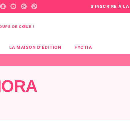
S'INSCRIRE À L
U
PIED DE PAGE
COUPS DE CŒUR !
LA MAISON D'ÉDITION
FYCTIA
MORA