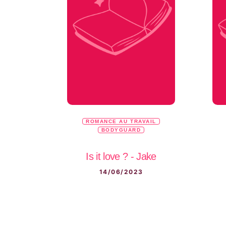
ROMANCE AU TRAVAIL
BODYGUARD
Is it love ? - Jake
14/06/2023