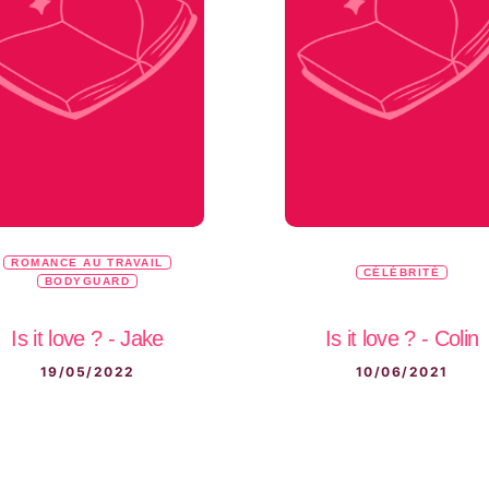
ROMANCE AU TRAVAIL
CÉLÉBRITÉ
BODYGUARD
Is it love ? - Jake
Is it love ? - Colin
19/05/2022
10/06/2021