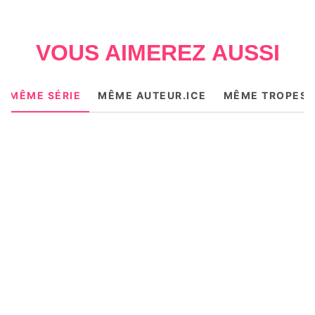
Stewart ? Pourquoi souffle-t-il constamment
le chaud et le froid ?
VOUS AIMEREZ AUSSI
MÊME SÉRIE
MÊME AUTEUR.ICE
MÊME TROPES