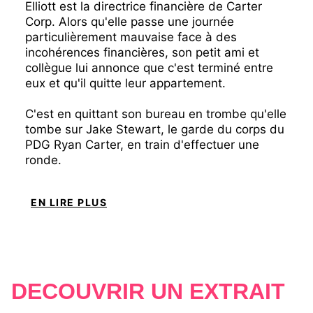
Elliott est la directrice financière de Carter
Corp. Alors qu'elle passe une journée
particulièrement mauvaise face à des
incohérences financières, son petit ami et
collègue lui annonce que c'est terminé entre
eux et qu'il quitte leur appartement.
C'est en quittant son bureau en trombe qu'elle
tombe sur Jake Stewart, le garde du corps du
PDG Ryan Carter, en train d'effectuer une
ronde.
Ce personnage mystérieux la trouble, face à
EN LIRE PLUS
sa détresse il tente de se montrer attentionné
mais sa maladresse est touchante.
Skye est déterminée à mettre au jour les
irrégularités des comptes de la filiale russe.
DÉCOUVRIR UN EXTRAIT
Pour cela, peut-elle faire confiance à Jake