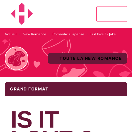
MENU
RECHERCHE
CONTENU
PIED DE PAGE
·
·
·
Accueil
New Romance
Romantic suspense
Is it love ? - Jake
TOUTE LA NEW ROMANCE
GRAND FORMAT
IS IT