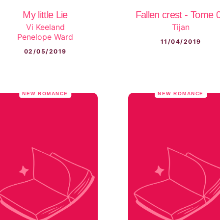
My little Lie
Fallen crest - Tome 
Vi Keeland
Tijan
Penelope Ward
11/04/2019
02/05/2019
NEW ROMANCE
NEW ROMANCE