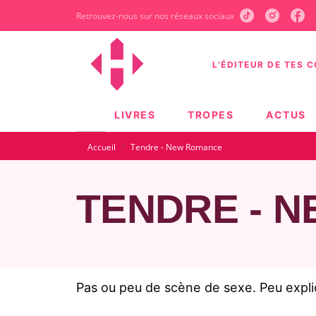
Retrouvez-nous sur nos réseaux sociaux
MENU
RECHERCHE
CONTEN
L'ÉDITEUR DE TES 
LIVRES
TROPES
ACTUS
·
Accueil
Tendre - New Romance
TENDRE - 
Pas ou peu de scène de sexe. Peu explici