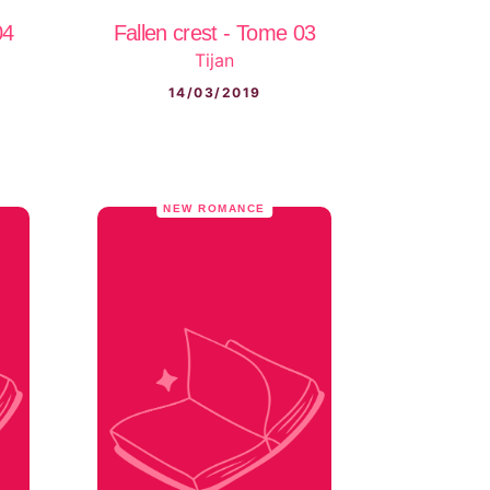
04
Fallen crest - Tome 03
Tijan
14/03/2019
NEW ROMANCE