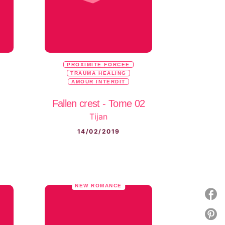
PROXIMITÉ FORCÉE
TRAUMA HEALING
AMOUR INTERDIT
Fallen crest - Tome 02
Tijan
14/02/2019
NEW ROMANCE
P
P