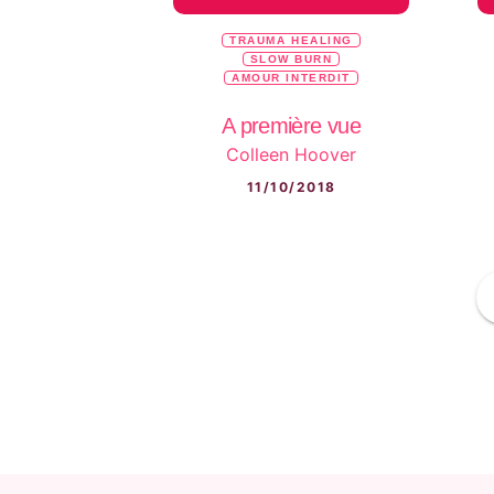
TRAUMA HEALING
SLOW BURN
AMOUR INTERDIT
A première vue
Colleen Hoover
11/10/2018