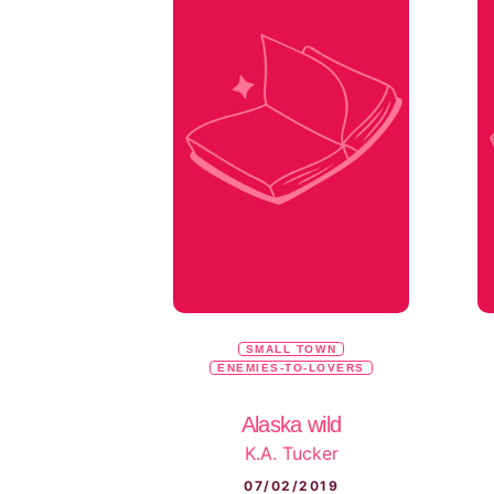
SMALL TOWN
ENEMIES-TO-LOVERS
Alaska wild
K.A. Tucker
07/02/2019