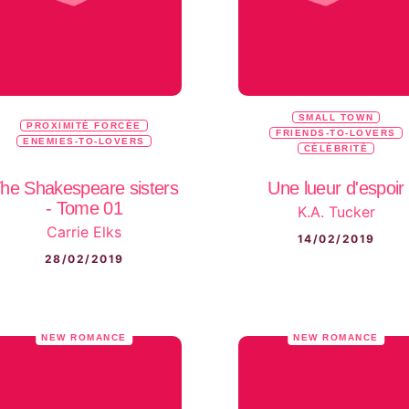
SMALL TOWN
PROXIMITÉ FORCÉE
FRIENDS-TO-LOVERS
ENEMIES-TO-LOVERS
CÉLÉBRITÉ
he Shakespeare sisters
Une lueur d'espoir
- Tome 01
K.A. Tucker
Carrie Elks
14/02/2019
28/02/2019
NEW ROMANCE
NEW ROMANCE