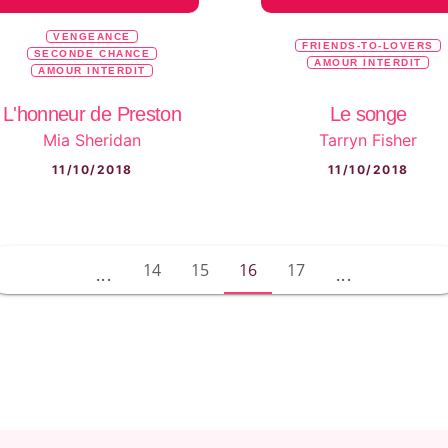
VENGEANCE
FRIENDS-TO-LOVERS
SECONDE CHANCE
AMOUR INTERDIT
AMOUR INTERDIT
L'honneur de Preston
Le songe
Mia Sheridan
Tarryn Fisher
11/10/2018
11/10/2018
14
15
16
17
...
...