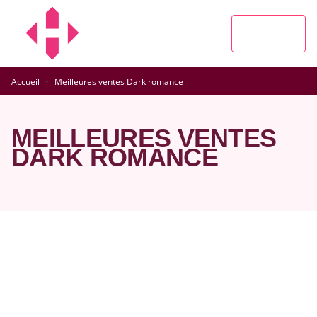
MENU
RECHERCHE
CONTENU
PIED DE PAGE
·
Accueil
Meilleures ventes Dark romance
MEILLEURES VENTES
DARK ROMANCE