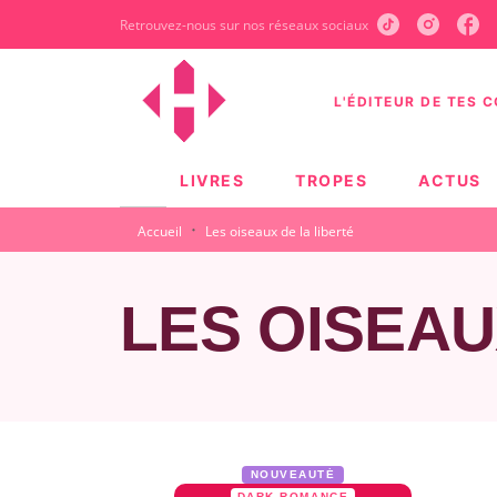
Retrouvez-nous sur nos réseaux sociaux
MENU
RECHERCHE
CONTEN
L'ÉDITEUR DE TES 
LIVRES
TROPES
ACTUS
·
Accueil
Les oiseaux de la liberté
LES OISEAU
NOUVEAUTÉ
DARK ROMANCE