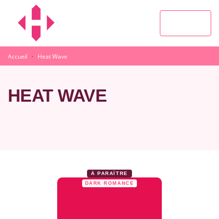
MENU
RECHERCHE
CONTENU
PIED DE PAGE
·
Accueil
Heat Wave
HEAT WAVE
À PARAÎTRE
DARK ROMANCE