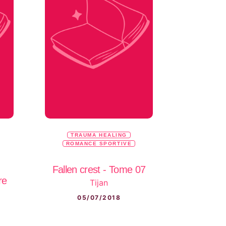
TRAUMA HEALING
ROMANCE SPORTIVE
Fallen crest - Tome 07
re
Tijan
05/07/2018