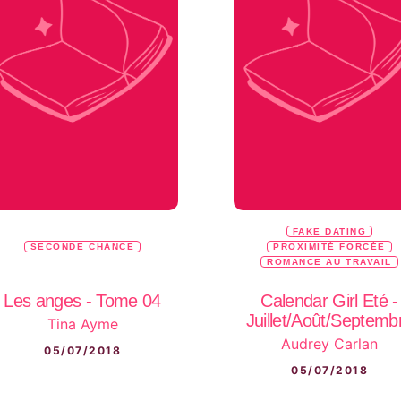
FAKE DATING
SECONDE CHANCE
PROXIMITÉ FORCÉE
ROMANCE AU TRAVAIL
Les anges - Tome 04
Calendar Girl Eté -
Juillet/Août/Septemb
Tina Ayme
Audrey Carlan
05/07/2018
05/07/2018