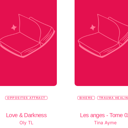
OPPOSITES ATTRACT
BIKERS
TRAUMA HEALI
Love & Darkness
Les anges - Tome 0
Oly TL
Tina Ayme