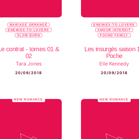
MARIAGE ARRANGÉ
ENEMIES-TO-LOVERS
ENEMIES-TO-LOVERS
AMOUR INTERDIT
SLOW BURN
FOUND FAMILY
Le contrat - tomes 01 &
Les insurgés saison 1
02
Poche
Tara Jones
Elle Kennedy
20/09/2018
20/09/2018
NEW ROMANCE
NEW ROMANCE