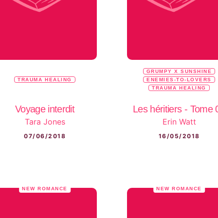
GRUMPY X SUNSHINE
TRAUMA HEALING
ENEMIES-TO-LOVERS
TRAUMA HEALING
Voyage interdit
Les héritiers - Tome 
Tara Jones
Erin Watt
07/06/2018
16/05/2018
NEW ROMANCE
NEW ROMANCE