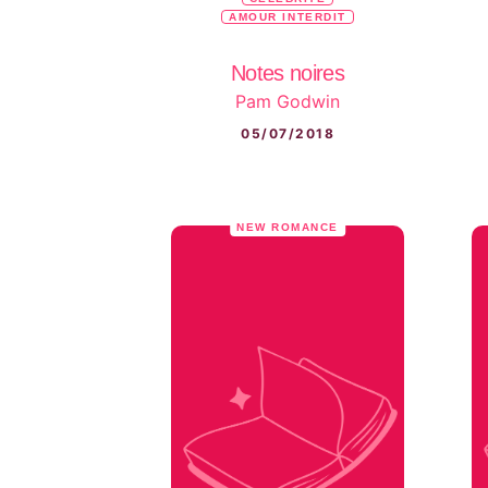
AMOUR INTERDIT
Notes noires
Pam Godwin
05/07/2018
NEW ROMANCE