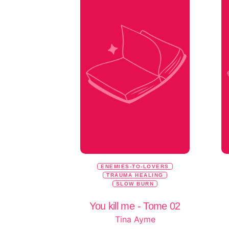
ENEMIES-TO-LOVERS
TRAUMA HEALING
SLOW BURN
You kill me - Tome 02
Tina Ayme