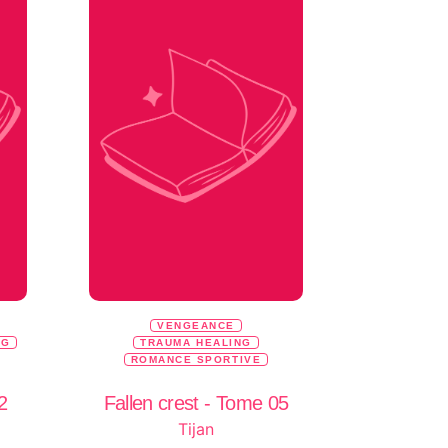
VENGEANCE
NG
TRAUMA HEALING
ROMANCE SPORTIVE
2
Fallen crest - Tome 05
Tijan