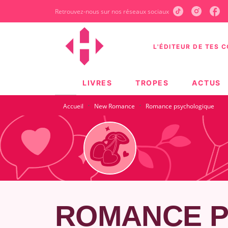
Retrouvez-nous sur nos réseaux sociaux
MENU
RECHERCHE
CONTEN
L'ÉDITEUR DE TES 
LIVRES
TROPES
ACTUS
·
·
Accueil
New Romance
Romance psychologique
ROMANCE 