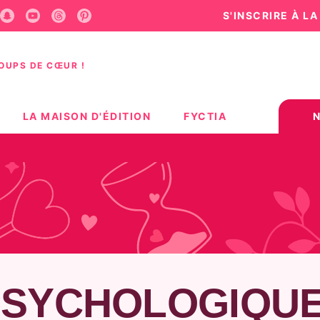
S'INSCRIRE À L
U
PIED DE PAGE
COUPS DE CŒUR !
LA MAISON D'ÉDITION
FYCTIA
PSYCHOLOGIQU