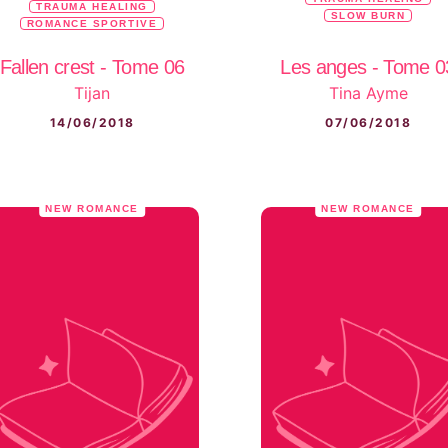
TRAUMA HEALING
SLOW BURN
ROMANCE SPORTIVE
Fallen crest - Tome 06
Les anges - Tome 0
Tijan
Tina Ayme
14/06/2018
07/06/2018
NEW ROMANCE
NEW ROMANCE