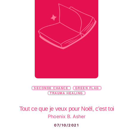
SECONDE CHANCE
GREEN FLAG
TRAUMA HEALING
Tout ce que je veux pour Noël, c'est toi
Phoenix B. Asher
07/10/2021