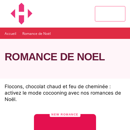
MENU
RECHERCHE
CONTENU
PIED DE PAGE
·
Accueil
Romance de Noël
ROMANCE DE NOËL
Flocons, chocolat chaud et feu de cheminée :
activez le mode cocooning avec nos romances de
Noël.
NEW ROMANCE