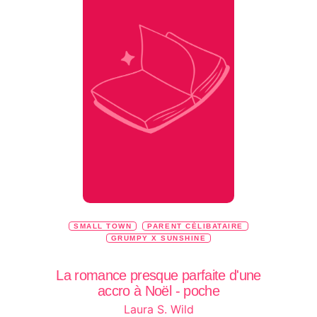
SMALL TOWN
PARENT CÉLIBATAIRE
GRUMPY X SUNSHINE
La romance presque parfaite d'une
accro à Noël - poche
Laura S. Wild