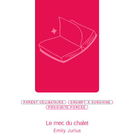
PARENT CÉLIBATAIRE
GRUMPY X SUNSHINE
PROXIMITÉ FORCÉE
Le mec du chalet
Emily Jurius