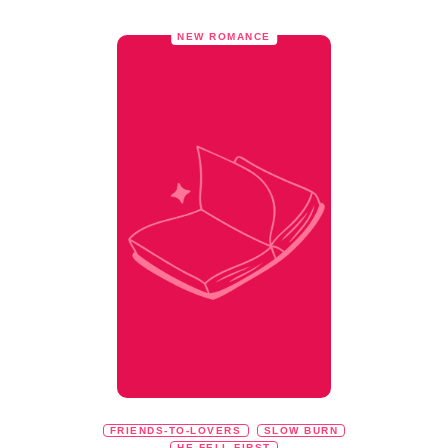
NEW ROMANCE
FRIENDS-TO-LOVERS
SLOW BURN
HE FELL FIRST