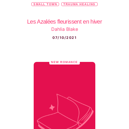
SMALL TOWN
TRAUMA HEALING
Les Azalées fleurissent en hiver
Dahlia Blake
07/10/2021
NEW ROMANCE