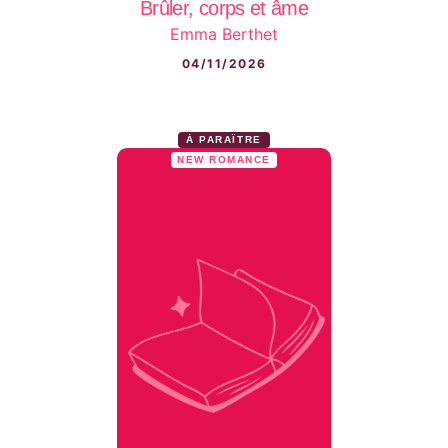
Brûler, corps et âme
Emma Berthet
04/11/2026
À PARAÎTRE
NEW ROMANCE