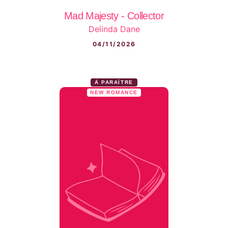
Mad Majesty - Collector
Delinda Dane
04/11/2026
À PARAÎTRE
NEW ROMANCE