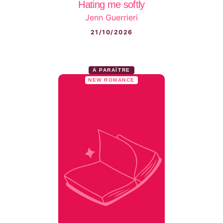
Hating me softly
Jenn Guerrieri
21/10/2026
À PARAÎTRE
NEW ROMANCE