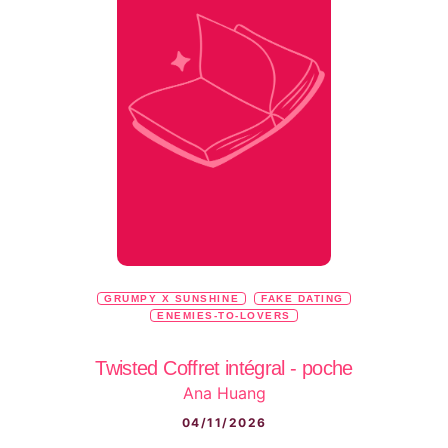
GRUMPY X SUNSHINE
FAKE DATING
ENEMIES-TO-LOVERS
Twisted Coffret intégral - poche
Ana Huang
04/11/2026