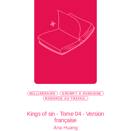
MILLIARDAIRE
GRUMPY X SUNSHINE
ROMANCE AU TRAVAIL
Kings of sin - Tome 04 - Version
française
Ana Huang