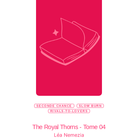
SECONDE CHANCE
SLOW BURN
RIVALS-TO-LOVERS
The Royal Thorns - Tome 04
Léa Nemezia