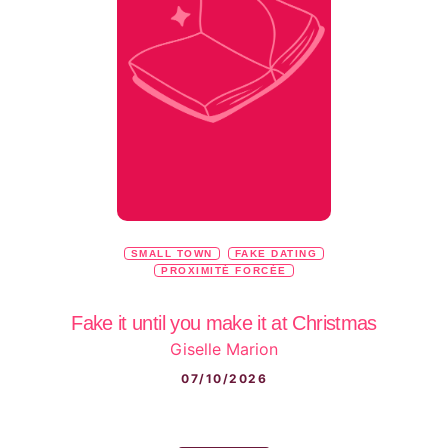
SMALL TOWN
FAKE DATING
PROXIMITÉ FORCÉE
Fake it until you make it at Christmas
Giselle Marion
07/10/2026