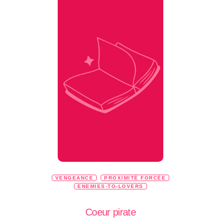
VENGEANCE
PROXIMITÉ FORCÉE
ENEMIES-TO-LOVERS
Coeur pirate