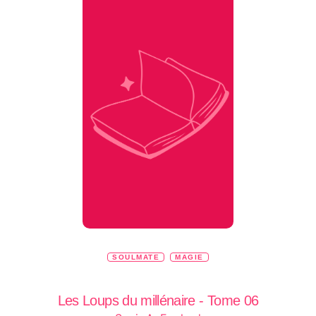
SOULMATE
MAGIE
Les Loups du millénaire - Tome 06