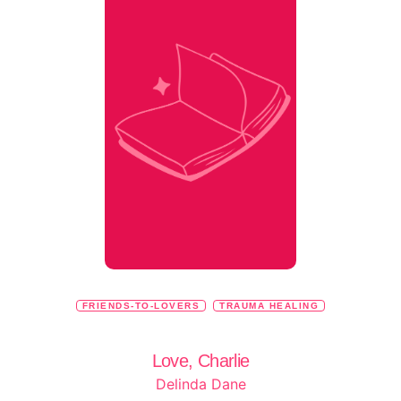
FRIENDS-TO-LOVERS
TRAUMA HEALING
Love, Charlie
Delinda Dane