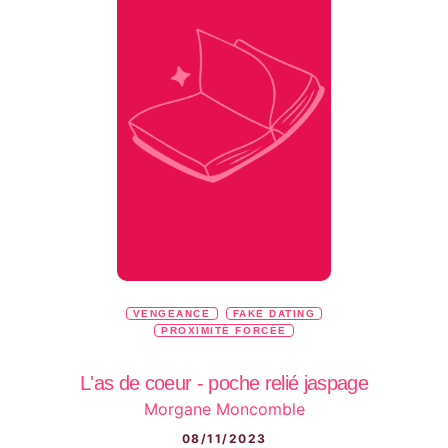
VENGEANCE
FAKE DATING
PROXIMITÉ FORCÉE
L'as de coeur - poche relié jaspage
Morgane Moncomble
08/11/2023