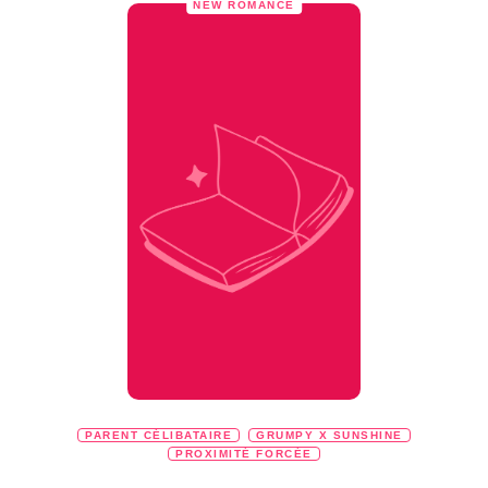
NEW ROMANCE
PARENT CÉLIBATAIRE
GRUMPY X SUNSHINE
PROXIMITÉ FORCÉE