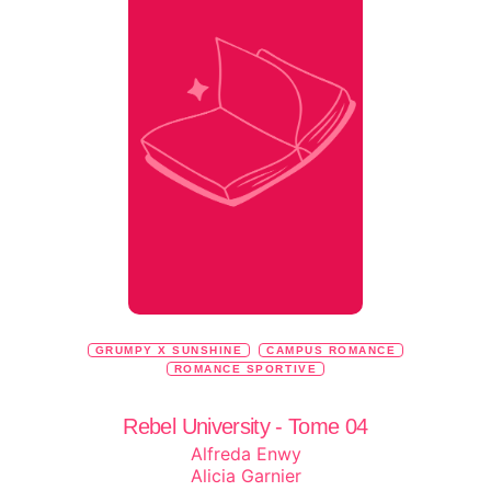
GRUMPY X SUNSHINE
CAMPUS ROMANCE
ROMANCE SPORTIVE
Rebel University - Tome 04
Alfreda Enwy
Alicia Garnier