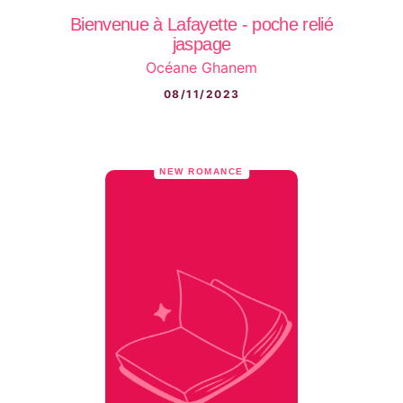
Bienvenue à Lafayette - poche relié
jaspage
Océane Ghanem
08/11/2023
NEW ROMANCE