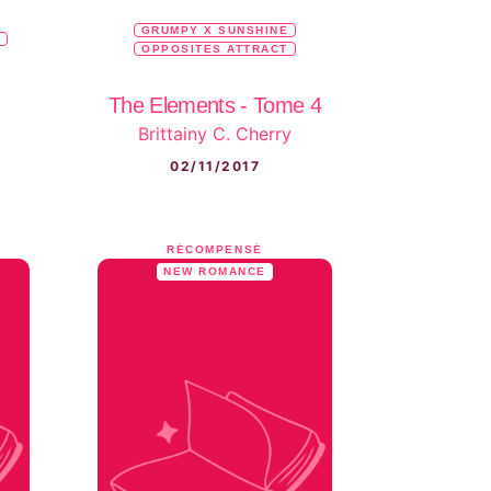
GRUMPY X SUNSHINE
OPPOSITES ATTRACT
The Elements - Tome 4
Brittainy C. Cherry
02/11/2017
RÉCOMPENSÉ
NEW ROMANCE