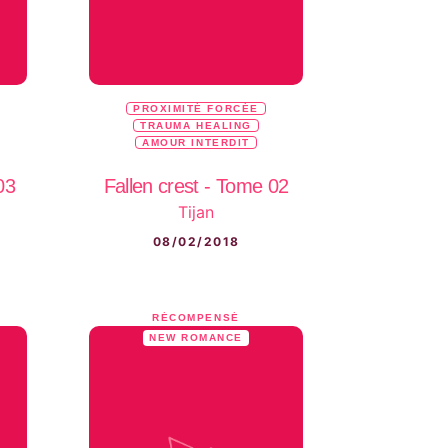
PROXIMITÉ FORCÉE
TRAUMA HEALING
AMOUR INTERDIT
03
Fallen crest - Tome 02
Tijan
08/02/2018
RÉCOMPENSÉ
NEW ROMANCE