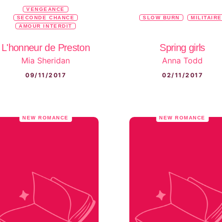
VENGEANCE
SECONDE CHANCE
SLOW BURN
MILITAIRE
AMOUR INTERDIT
L'honneur de Preston
Spring girls
Mia Sheridan
Anna Todd
09/11/2017
02/11/2017
NEW ROMANCE
NEW ROMANCE