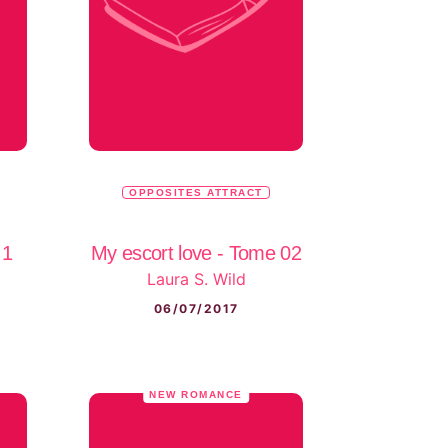
OPPOSITES ATTRACT
 1
My escort love - Tome 02
Laura S. Wild
06/07/2017
NEW ROMANCE