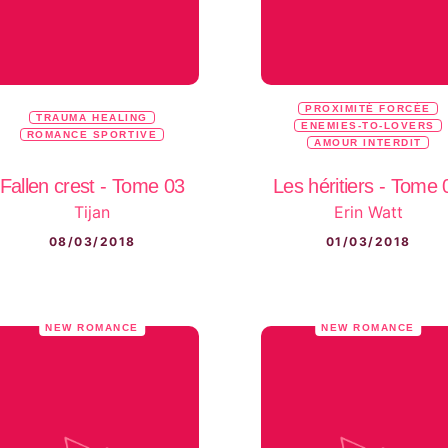
PROXIMITÉ FORCÉE
TRAUMA HEALING
ENEMIES-TO-LOVERS
ROMANCE SPORTIVE
AMOUR INTERDIT
Fallen crest - Tome 03
Les héritiers - Tome 
Tijan
Erin Watt
08/03/2018
01/03/2018
NEW ROMANCE
NEW ROMANCE