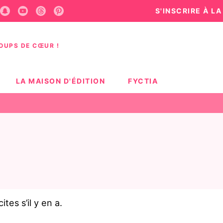
S'INSCRIRE À L
U
PIED DE PAGE
COUPS DE CŒUR !
LA MAISON D'ÉDITION
FYCTIA
tes s’il y en a.