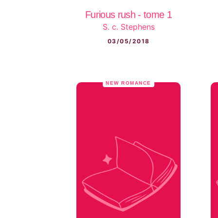
Furious rush - tome 1
S. c. Stephens
03/05/2018
NEW ROMANCE