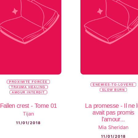
PROXIMITÉ FORCÉE
ENEMIES-TO-LOVERS
TRAUMA HEALING
SLOW BURN
AMOUR INTERDIT
Fallen crest - Tome 01
La promesse - Il ne l
avait pas promis
Tijan
l'amour...
11/01/2018
Mia Sheridan
11/01/2018