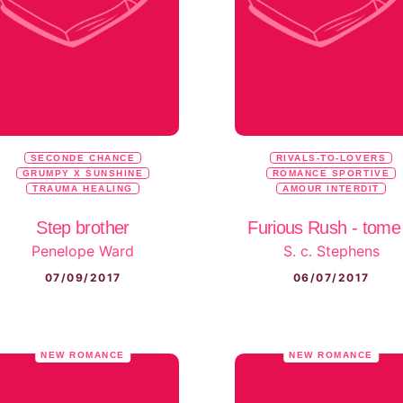
SECONDE CHANCE
RIVALS-TO-LOVERS
GRUMPY X SUNSHINE
ROMANCE SPORTIVE
TRAUMA HEALING
AMOUR INTERDIT
Step brother
Furious Rush - tome
Penelope Ward
S. c. Stephens
07/09/2017
06/07/2017
NEW ROMANCE
NEW ROMANCE