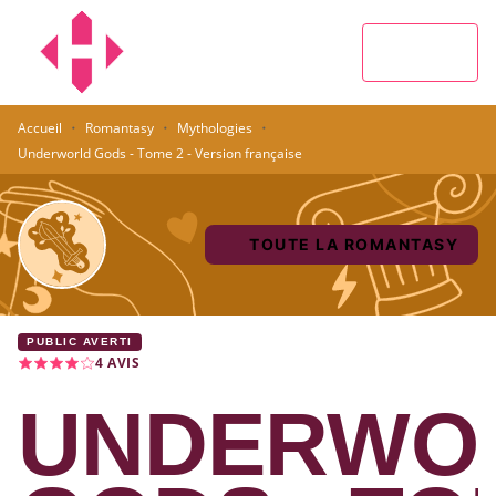
MENU
RECHERCHE
CONTENU
PIED DE PAGE
·
·
·
Accueil
Romantasy
Mythologies
Underworld Gods - Tome 2 - Version française
TOUTE LA ROMANTASY
PUBLIC AVERTI
4
AVIS
UNDERWO