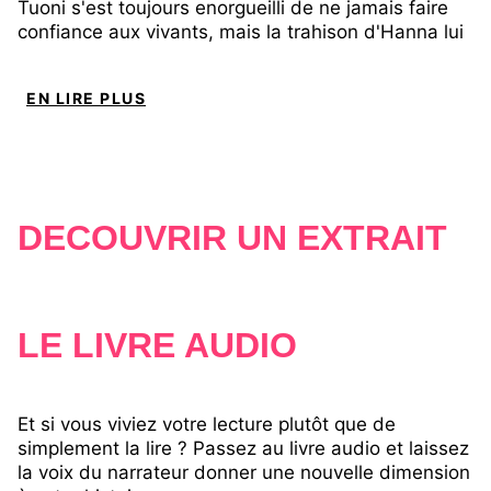
Tuoni s'est toujours enorgueilli de ne jamais faire
confiance aux vivants, mais la trahison d'Hanna lui
a laissé une cicatrice profonde.
EN LIRE PLUS
Jurant de s’assurer qu'elle respecte ses
engagements, il part à sa recherche en remuant
ciel et terre. Au milieu de ce chaos, des ennemis
tapis dans l'ombre se préparent au combat, tandis
que des secrets sont sur le point d'être révélés...
DÉCOUVRIR UN EXTRAIT
des secrets qui risquent de bouleverser leur
destin commun et l'avenir du royaume.
LE LIVRE AUDIO
Et si vous viviez votre lecture plutôt que de
simplement la lire ? Passez au livre audio et laissez
la voix du narrateur donner une nouvelle dimension