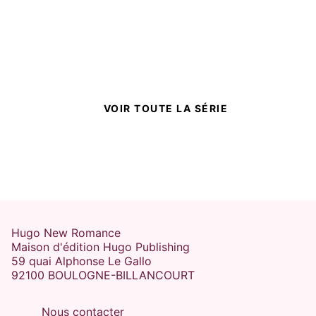
MARIAGE ARRANGÉ
GRUMPY X SUNSHINE
MAGIE
Underworld Gods - Tome 3
- Version française
Karina Halle
22/10/2025
VOIR TOUTE LA SÉRIE
ROMANTASY
Hugo New Romance
Maison d'édition Hugo Publishing
59 quai Alphonse Le Gallo
92100 BOULOGNE-BILLANCOURT
GRUMPY X SUNSHINE
PROXIMITÉ FORCÉE
MAGIE
Underworld Gods - Tome 1
- Version française
Nous contacter