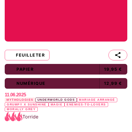
FEUILLETER
PAPIER
19,95 €
NUMÉRIQUE
12,99 €
11.06.2025
MYTHOLOGIES
UNDERWORLD GODS
MARIAGE ARRANGÉ
GRUMPY X SUNSHINE
MAGIE
ENEMIES-TO-LOVERS
MORALLY GREY
Torride