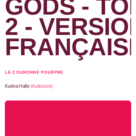
GODS - TO
2 - VERSIO
FRANÇAIS
LA COURONNE POURPRE
Karina Halle
(
Auteur.ice
)