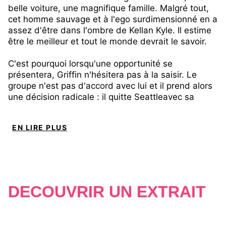
belle voiture, une magnifique famille. Malgré tout,
cet homme sauvage et à l'ego surdimensionné en a
assez d'être dans l'ombre de Kellan Kyle. Il estime
être le meilleur et tout le monde devrait le savoir.
C'est pourquoi lorsqu'une opportunité se
présentera, Griffin n'hésitera pas à la saisir. Le
groupe n'est pas d'accord avec lui et il prend alors
une décision radicale : il quitte Seattleavec sa
famille pour retourner à L.A. pour y faire carrière
seul.
EN LIRE PLUS
Mais le succès n'est pas aussi facile qu'il l'aurait
pensé, et qu'il pourrait avoir mis son couple en
danger. Griffin expérimentera alors l'adage : «On ne
connait pas la valeur de ce que l'on possède avant
de tout perdre ».
DÉCOUVRIR UN EXTRAIT