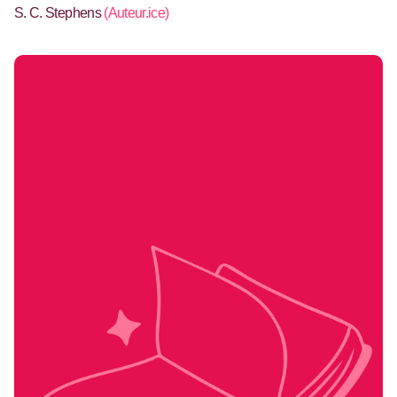
S. C. Stephens
(
Auteur.ice
)