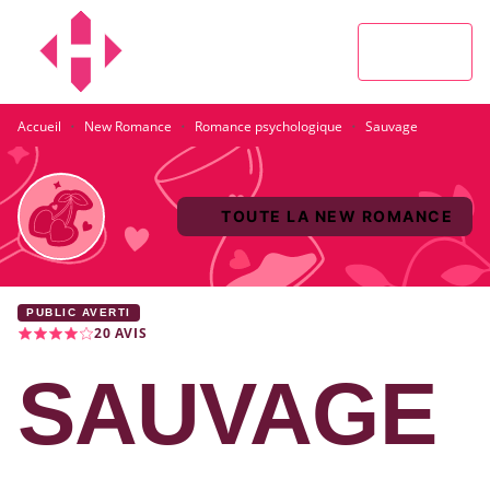
MENU
RECHERCHE
CONTENU
PIED DE PAGE
·
·
·
Accueil
New Romance
Romance psychologique
Sauvage
TOUTE LA NEW ROMANCE
PUBLIC AVERTI
20
AVIS
SAUVAGE