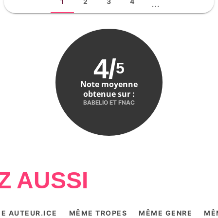
1
2
3
4
...
4
/
5
Note moyenne
obtenue sur :
BABELIO ET FNAC
Z AUSSI
E AUTEUR.ICE
MÊME TROPES
MÊME GENRE
MÊ