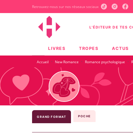
Retrouvez-nous sur nos réseaux sociaux
MENU
RECHERCHE
CONTEN
L'ÉDITEUR DE TES 
LIVRES
TROPES
ACTUS
·
·
·
Accueil
New Romance
Romance psychologique
R
POCHE
GRAND FORMAT