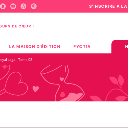
S'INSCRIRE À L
U
PIED DE PAGE
COUPS DE CŒUR !
LA MAISON D'ÉDITION
FYCTIA
oyal saga - Tome 02