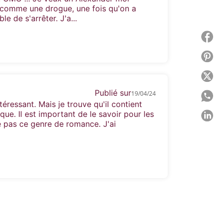
t comme une drogue, une fois qu'on a
 de s'arrêter. J'a...
P
P
P
Publié sur
19/04/24
P
téressant. Mais je trouve qu'il contient
ue. Il est important de le savoir pour les
P
 pas ce genre de romance. J'ai
C