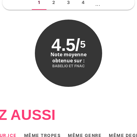
1
2
3
4
...
4.5
/
5
Note moyenne
obtenue sur :
BABELIO ET FNAC
Z AUSSI
UR.ICE
MÊME TROPES
MÊME GENRE
MÊME DEGR