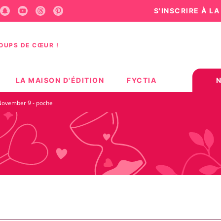
S'INSCRIRE À L
U
PIED DE PAGE
COUPS DE CŒUR !
LA MAISON D'ÉDITION
FYCTIA
November 9 - poche