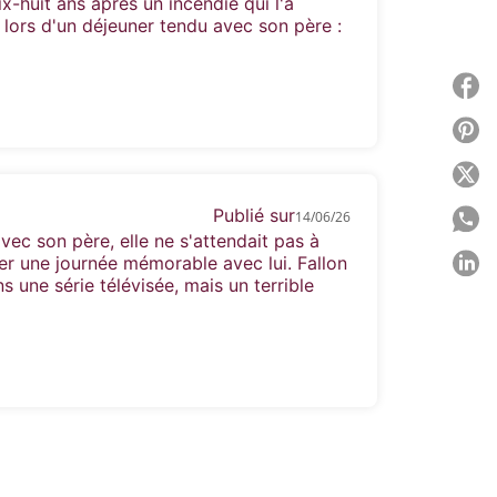
ix-huit ans après un incendie qui l'a
 lors d'un déjeuner tendu avec son père :
P
P
P
Publié sur
14/06/26
P
vec son père, elle ne s'attendait pas à
er une journée mémorable avec lui. Fallon
P
ns une série télévisée, mais un terrible
C