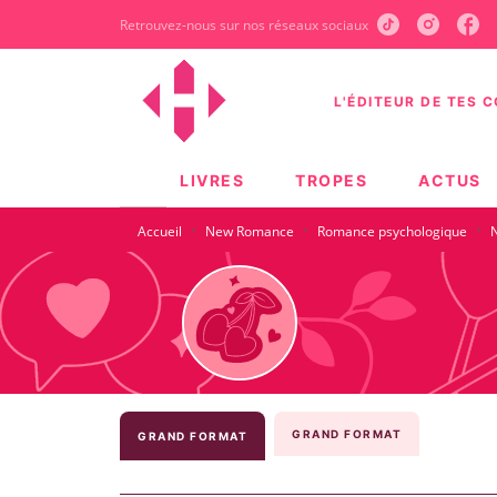
Retrouvez-nous sur nos réseaux sociaux
MENU
RECHERCHE
CONTEN
L'ÉDITEUR DE TES 
LIVRES
TROPES
ACTUS
·
·
·
Accueil
New Romance
Romance psychologique
GRAND FORMAT
GRAND FORMAT