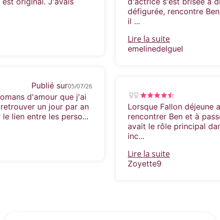
st original. J'avais
d'actrice s'est brisée à d
défigurée, rencontre Ben
il ...
Lire la suite
emelinedelguel
Publié sur
05/07/26
 romans d'amour que j'ai
e retrouver un jour par an
Lorsque Fallon déjeune a
e lien entre les perso...
rencontrer Ben et à pass
avait le rôle principal da
inc...
Lire la suite
Zoyette9