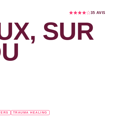
35
AVIS
UX, SUR
DU
VERS
TRAUMA HEALING