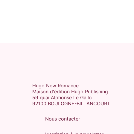
FRIENDS-TO-LOVERS
TRAUMA HEALING
Nous deux sur le toit du
monde
Adèle Ninay
17/03/2022
NEW ROMANCE
Hugo New Romance
Maison d'édition Hugo Publishing
59 quai Alphonse Le Gallo
92100 BOULOGNE-BILLANCOURT
Nous contacter