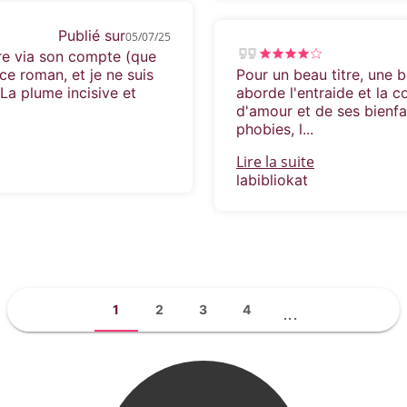
Publié sur
05/07/25
ure via son compte (que
ce roman, et je ne suis
Pour un beau titre, une b
 La plume incisive et
aborde l'entraide et la 
d'amour et de ses bienfai
phobies, l...
Lire la suite
labibliokat
1
2
3
4
...