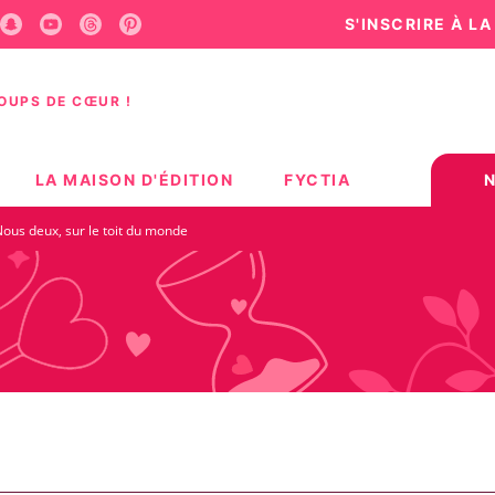
S'INSCRIRE À L
U
PIED DE PAGE
COUPS DE CŒUR !
LA MAISON D'ÉDITION
FYCTIA
ous deux, sur le toit du monde