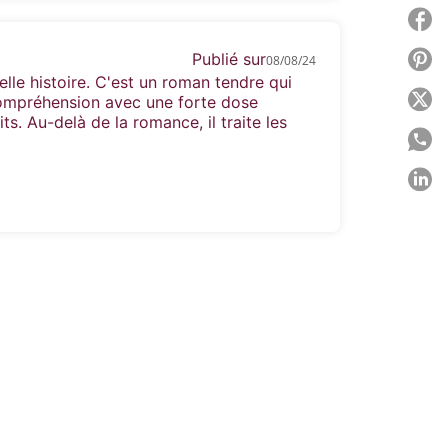
P
Publié sur
P
08/08/24
elle histoire. C'est un roman tendre qui
P
compréhension avec une forte dose
ts. Au-delà de la romance, il traite les
P
P
C