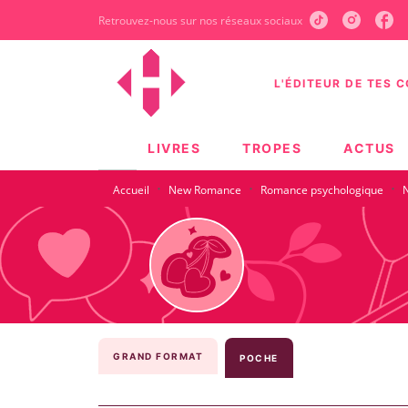
Retrouvez-nous sur nos réseaux sociaux
MENU
RECHERCHE
CONTEN
L'ÉDITEUR DE TES 
LIVRES
TROPES
ACTUS
·
·
·
Accueil
New Romance
Romance psychologique
N
GRAND FORMAT
POCHE