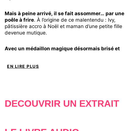
Mais à peine arrivé, il se fait assommer… par une
poêle à frire
. À l’origine de ce malentendu : Ivy,
pâtissière accro à Noël et maman d’une petite fille
devenue mutique.
Avec un médaillon magique désormais brisé et
un grand-père aux abonnés absents, Nik n’a plus
qu’un seul espoir s’il veut rentrer en Laponie :
EN LIRE PLUS
recréer lui-même la Magie de Noël.
Et si Ivy était le miracle qu’il n’attendait plus ?
DÉCOUVRIR UN EXTRAIT