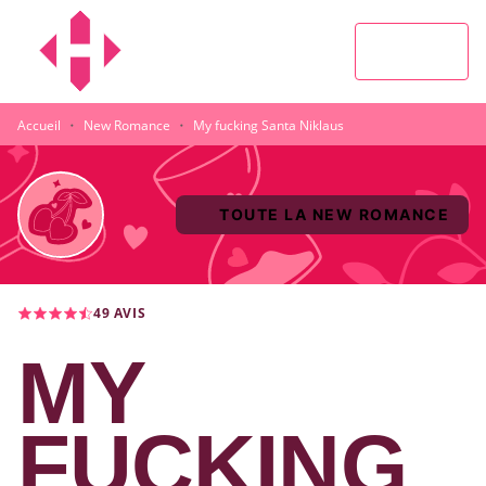
MENU
RECHERCHE
CONTENU
PIED DE PAGE
·
·
Accueil
New Romance
My fucking Santa Niklaus
TOUTE LA NEW ROMANCE
49
AVIS
MY
FUCKING