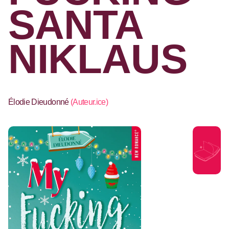
SANTA
NIKLAUS
Élodie Dieudonné
(
Auteur.ice
)