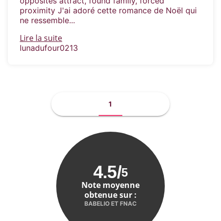
opposites attract, found family, forced
proximity J'ai adoré cette romance de Noël qui
ne ressemble...
Lire la suite
lunadufour0213
1
4.5
/
5
Note moyenne
obtenue sur :
BABELIO ET FNAC