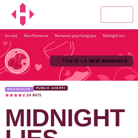
MENU
RECHERCHE
CONTENU
PIED DE PAGE
·
·
·
Accueil
New Romance
Romance psychologique
Midnight lies
TOUTE LA NEW ROMANCE
PUBLIC AVERTI
NOUVEAUTÉ
24
AVIS
MIDNIGHT