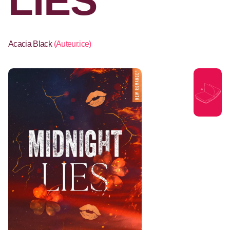
LIES
Acacia Black
(
Auteur.ice
)