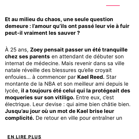
Et au milieu du chaos, une seule question
demeure : l’amour qu’ils ont passé leur vie à fuir
peut-il vraiment les sauver ?
À 25 ans,
Zoey pensait passer un été tranquille
chez ses parents
en attendant de débuter son
internat de médecine. Mais revenir dans sa ville
natale réveille des blessures qu’elle croyait
enfouies… à commencer par
Kael Reed.
Star
montante de la NBA et son meilleur ami depuis le
lycée,
il a toujours été celui qui la protégeait des
moqueries sur son vitiligo.
Entre eux, c’est
électrique. Leur devise : qui aime bien châtie bien.
Jusqu’au jour où un mot de Kael brise leur
complicité.
De retour en ville pour entraîner un
camp de basket pour adolescents, il veut retrouver
sa place auprès d’elle…
quitte à monter un plan
EN LIRE PLUS
pour l’aider à séduire un ancien crush
. Mais plus