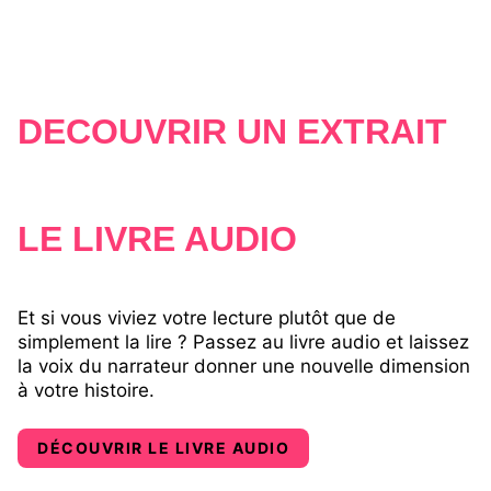
l’été avance, plus les frontières entre amitié et désir
s’effritent. Les secrets refont surface, les
mensonges s’effondrent, et leur passé qu’ils
croyaient enterré menace de tout détruire…
DÉCOUVRIR UN EXTRAIT
LE LIVRE AUDIO
Et si vous viviez votre lecture plutôt que de
simplement la lire ? Passez au livre audio et laissez
la voix du narrateur donner une nouvelle dimension
à votre histoire.
DÉCOUVRIR LE LIVRE AUDIO