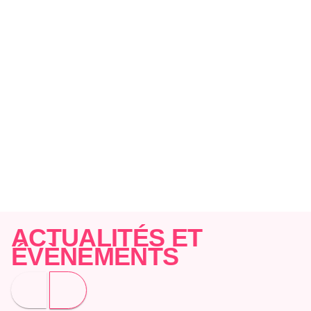
GRUMPY X SUNSHINE
FAKE DATING
CAMPUS ROMANCE
Midnight Kiss
Acacia Black
20/05/2026
ACTUALITÉS ET
NEW ROMANCE
ÉVÈNEMENTS