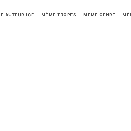
le tout agrémenté de délires de colocataires
E AUTEUR.ICE
MÊME TROPES
MÊME GENRE
MÊ