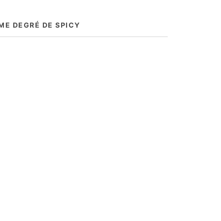
 et de virées dans leur ville natale.
ME DEGRÉ DE SPICY