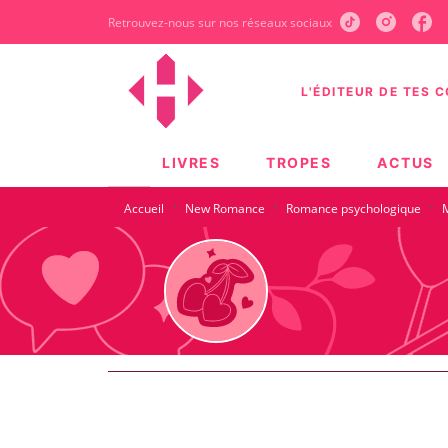
Retrouvez-nous sur nos réseaux sociaux
MENU
RECHERCHE
CONTEN
L'ÉDITEUR DE TES 
LIVRES
TROPES
ACTUS
·
·
·
Accueil
New Romance
Romance psychologique