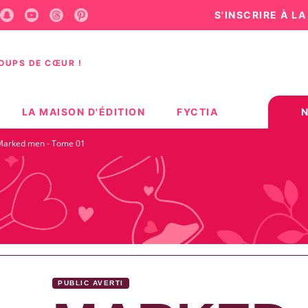
S'INSCRIRE À L
U
PIED DE PAGE
COUPS DE CŒUR !
LA MAISON D'ÉDITION
FYCTIA
Marked men - Tome 01
PUBLIC AVERTI