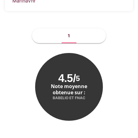
MarinaVnr
1
4.5
/
5
Note moyenne
obtenue sur :
BABELIO ET FNAC