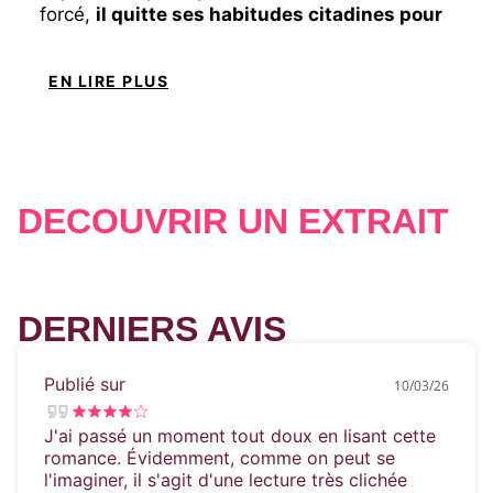
forcé,
il quitte ses habitudes citadines pour
se confronter à la vie agricole, qui lui
réserve quelques surprises…
EN LIRE PLUS
Alliés contre leur gré, Tamara et Amaury vont
devoir
apprendre à travailler ensemble pour
éviter le pire.
DÉCOUVRIR UN EXTRAIT
Entre piques, soutien et rapprochement, ne
basculeraient-ils pas peu à peu vers l’amour
vache ?
DERNIERS AVIS
Publié sur
10/03/26
J'ai passé un moment tout doux en lisant cette
romance. Évidemment, comme on peut se
l'imaginer, il s'agit d'une lecture très clichée