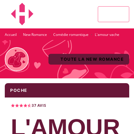
MENU
RECHERCHE
CONTENU
PIED DE PAGE
·
·
·
Accueil
New Romance
Comédie romantique
L'amour vache
TOUTE LA NEW ROMANCE
POCHE
37
AVIS
L'AMOUR