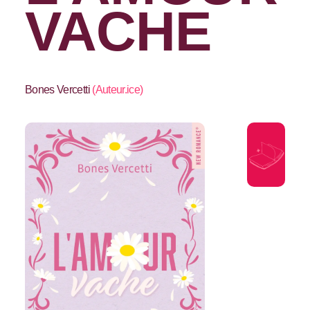
VACHE
Bones Vercetti
(
Auteur.ice
)