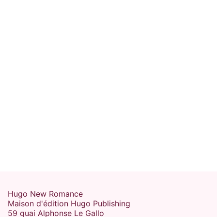
SMALL TOWN
GRUMPY X SUNSHINE
PROXIMITÉ FORCÉE
L'amour vache
Bones Vercetti
04/12/2024
Hugo New Romance
Maison d'édition Hugo Publishing
59 quai Alphonse Le Gallo