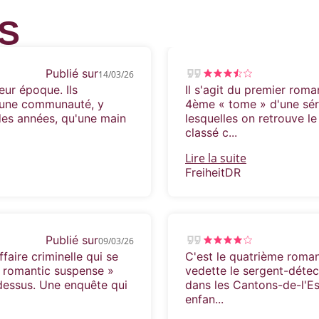
S
Publié sur
14/03/26
eur époque. Ils
Il s'agit du premier roman
d'une communauté, y
4ème « tome » d'une sér
 des années, qu'une main
lesquelles on retrouve le
classé c...
Lire la suite
FreiheitDR
Publié sur
09/03/26
faire criminelle qui se
C'est le quatrième roman
« romantic suspense »
vedette le sergent-détec
 dessus. Une enquête qui
dans les Cantons-de-l'Es
enfan...