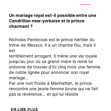
Un mariage royal est-il possible entre une
Cendrillon new-yorkaise et le prince
charmant ?
Nicholas Pembrook est le prince héritier du
trône de Wessco. Il a un charme fou, mais il
est
terriblement arrogant. Il mène une vie royale
jusqu'au jour où sa grand-mère la reine lui
ordonne de trouver d'ici cinq mois une femme
de noble lignée pour annoncer son royal
mariage...
Par une nuit froide à Manhattan, le prince
rencontre une jeune femme brune qui ne fait
pas la révérence... et qui lui résiste
farouchement.
Olivia Hammond est serveuse à New York, elle
EN LIRE PLUS
se fiche de la royauté et n'avait jamais