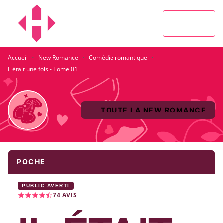
MENU
RECHERCHE
CONTENU
PIED DE PAGE
·
·
·
Accueil
New Romance
Comédie romantique
Il était une fois - Tome 01
TOUTE LA NEW ROMANCE
POCHE
PUBLIC AVERTI
74
AVIS