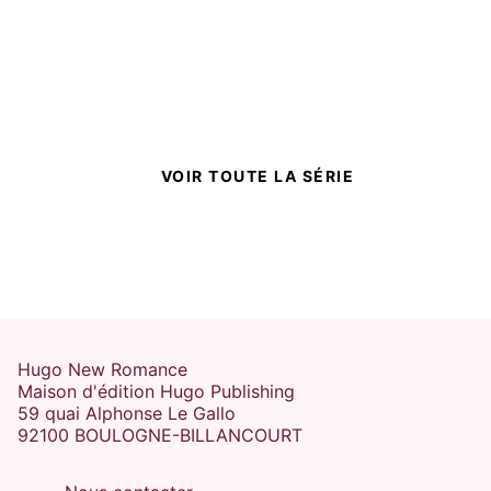
SLOW BURN
BODYGUARD
AMOUR INTERDIT
Il était une fois - Tome 03
Emma Chase
11/04/2019
NEW ROMANCE
VOIR TOUTE LA SÉRIE
Hugo New Romance
Maison d'édition Hugo Publishing
ROYAUTÉ
59 quai Alphonse Le Gallo
OPPOSITES ATTRACT
92100 BOULOGNE-BILLANCOURT
Il était une fois - Tome 02
Emma Chase
14/03/2019