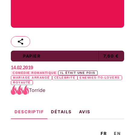
PAPIER
7,60 €
14.02.2019
COMÉDIE ROMANTIQUE
IL ÉTAIT UNE FOIS
MARIAGE ARRANGÉ
CÉLÉBRITÉ
ENEMIES-TO-LOVERS
ROYAUTÉ
Torride
DESCRIPTIF
DÉTAILS
AVIS
FR
EN