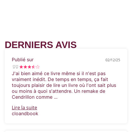
imaginé rencontrer un prince.
Il était une fois une reine austère, un petit
frère instable et des paparazzis acharnés. Et,
même si
le royaume a échangé son carrosse contre
une Rolls Royce et qu'aucune tête n'est
DERNIERS AVIS
tombée depuis longtemps, la famille royale
n'entend pas accepter de roturière sur le
trône...
Publié sur
02/12/25
J'ai bien aimé ce livre même si il n'est pas
vraiment inédit. De temps en temps, ça fait
toujours plaisir de lire un livre où l'ont sait plus
ou moins à quoi s'attendre. Un remake de
Cendrillon comme ...
Lire la suite
cloandbook