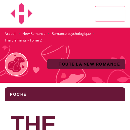
MENU
RECHERCHE
CONTENU
PIED DE PAGE
·
·
·
Accueil
New Romance
Romance psychologique
The Elements - Tome 2
TOUTE LA NEW ROMANCE
POCHE
THE