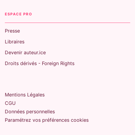
ESPACE PRO
Presse
NEW ROMANCE
Libraires
Devenir auteur.ice
Droits dérivés - Foreign Rights
Mentions Légales
ROMANCE PSYCHOLOGIQUE
CGU
Coffret The Elements
Tomes 01 à 04 - poche
Données personnelles
Brittainy C. Cherry
05/11/2025
Paramétrez vos préférences cookies
NEW ROMANCE