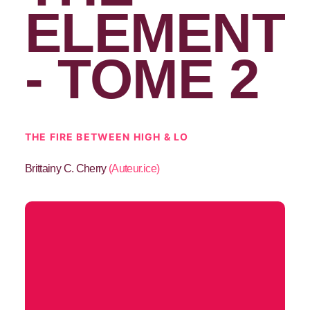
ELEMENT
- TOME 2
THE FIRE BETWEEN HIGH & LO
Brittainy C. Cherry
(
Auteur.ice
)