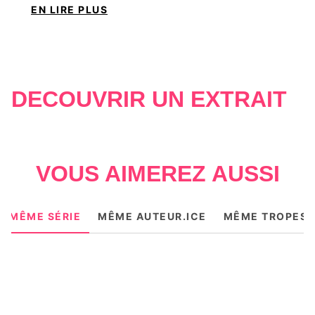
EN LIRE PLUS
je crois qu’il m’a aimée, aussi.
Parviendra-t-on à vivre l’un sans l’autre ?
DÉCOUVRIR UN EXTRAIT
VOUS AIMEREZ AUSSI
MÊME SÉRIE
MÊME AUTEUR.ICE
MÊME TROPES