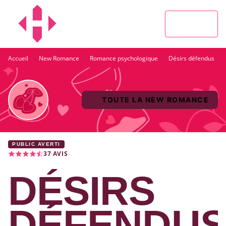
MENU
RECHERCHE
CONTENU
PIED DE PAGE
·
·
·
Accueil
New Romance
Romance psychologique
Désirs défendus
TOUTE LA NEW ROMANCE
PUBLIC AVERTI
37
AVIS
DÉSIRS
DÉFENDU