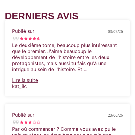
niveau.
DERNIERS AVIS
Cependant,
aucun joueur ne l’énerve autant que
Vincent,
le frère de sa meilleure amie, aussi
Publié sur
arrogant que magnifique. Elle a quitté la Californie
03/07/26
en espérant trouver un nouveau départ, et
il est le
genre de distraction dont elle n’a pas besoin.
Le deuxième tome, beaucoup plus intéressant
que le premier. J'aime beaucoup le
développement de l'histoire entre les deux
Désormais, il dort dans la pièce d’à côté,
alors que
protagonistes, mais aussi tu fais qu'à une
sa carrière de nutritionniste est en suspens et que
intrigue au sein de l'histoire. Et ...
ses défenses s'effritent peu à peu.
Lire la suite
kat_ilc
Peu importent les étincelles qu’il y a entre eux,
une
relation entre le capitaine de l’équipe et la fille de
l’entraîneur ne pourrait jamais fonctionner… Pas
vrai ?
Publié sur
23/06/26
Par où commencer ? Comme vous avez pu le