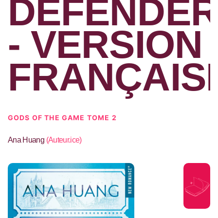
DEFENDE
- VERSION
FRANÇAIS
GODS OF THE GAME TOME 2
Ana Huang
(
Auteur.ice
)