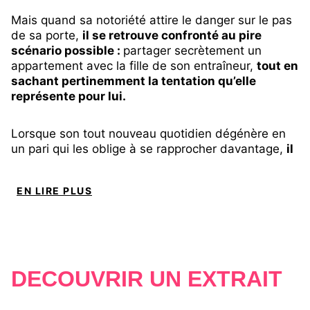
Mais quand sa notoriété attire le danger sur le pas
de sa porte,
il se retrouve confronté au pire
scénario possible :
partager secrètement un
appartement avec la fille de son entraîneur,
tout en
sachant pertinemment la tentation qu’elle
représente pour lui.
Lorsque son tout nouveau quotidien dégénère en
un pari qui les oblige à se rapprocher davantage,
il
se rend compte à quel point la situation est bien
plus compliquée qu’il ne le pensait.
EN LIRE PLUS
Il a toujours joué pour gagner - mais pour elle, il
pourrait tout risquer.
En tant que nutritionniste sportive et fille d’un
DÉCOUVRIR UN EXTRAIT
entraîneur de foot légendaire,
Brooklyn Armstrong
est habituée à côtoyer des athlètes de haut