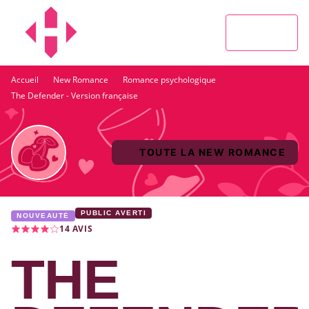
MENU
RECHERCHE
CONTENU
PIED DE PAGE
·
·
·
Accueil
New Romance
Romance psychologique
The Defender - Version française
TOUTE LA NEW ROMANCE
PUBLIC AVERTI
NOUVEAUTÉ
14
AVIS
THE