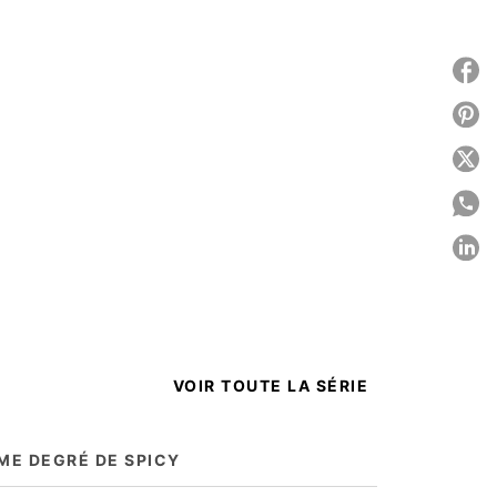
P
P
P
P
P
C
VOIR TOUTE LA SÉRIE
ME DEGRÉ DE SPICY