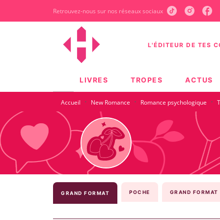
Retrouvez-nous sur nos réseaux sociaux
MENU
RECHERCHE
CONTEN
L'ÉDITEUR DE TES 
LIVRES
TROPES
ACTUS
·
·
·
Accueil
New Romance
Romance psychologique
POCHE
GRAND FORMAT 
GRAND FORMAT