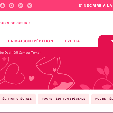
S'INSCRIRE À L
U
PIED DE PAGE
COUPS DE CŒUR !
LA MAISON D'ÉDITION
FYCTIA
The Deal - Off-Campus Tome 1
- ÉDITION SPÉCIALE
POCHE - ÉDITION SPÉCIALE
POCHE - É