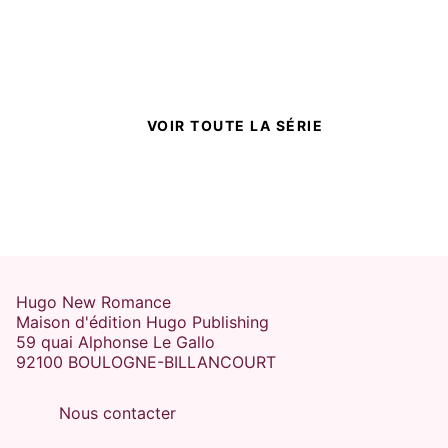
SOULMATE
PROXIMITÉ FORCÉE
MAGIE
Cloak of the vampire -
Tome 01
Sapir A. Englard
09/07/2025
VOIR TOUTE LA SÉRIE
ROMANTASY
Hugo New Romance
Maison d'édition Hugo Publishing
59 quai Alphonse Le Gallo
92100 BOULOGNE-BILLANCOURT
SOULMATE
MAGIE
Cloak of the vampire -
Tome 03
Nous contacter
Sapir A. Englard
19/11/2025