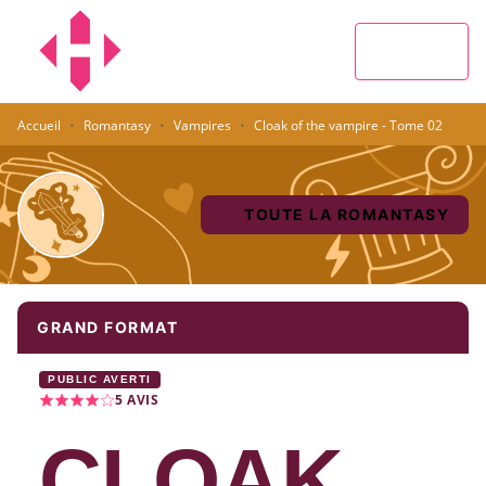
MENU
RECHERCHE
CONTENU
PIED DE PAGE
·
·
·
Accueil
Romantasy
Vampires
Cloak of the vampire - Tome 02
TOUTE LA ROMANTASY
GRAND FORMAT
PUBLIC AVERTI
5
AVIS
CLOAK