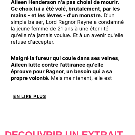
Aileen Henderson n'a pas choisi de mourir.
Ce choix lui a été volé, brutalement, par les
mains - et les lèvres - d'un monstre.
D'un
simple baiser, Lord Ragnor Rayne a condamné
la jeune femme de 21 ans à une éternité
qu'elle n'a jamais voulue. Et à un avenir qu'elle
refuse d'accepter.
Malgré la fureur qui coule dans ses veines,
Aileen lutte contre l'attirance qu'elle
éprouve pour Ragnor, un besoin qui a sa
propre volonté.
Mais maintenant, elle est
déterminée à faire son chemin sans l'aide du
seigneur vampire.
EN LIRE PLUS
En se créant une nouvelle existence, Aileen
trouve des alliés, et même une famille, parmi
les ligues de vampires impitoyables et
compétitives. Mais des dangers indicibles
DÉCOUVRIR UN EXTRAIT
abondent, et bientôt, Aileen rencontre de