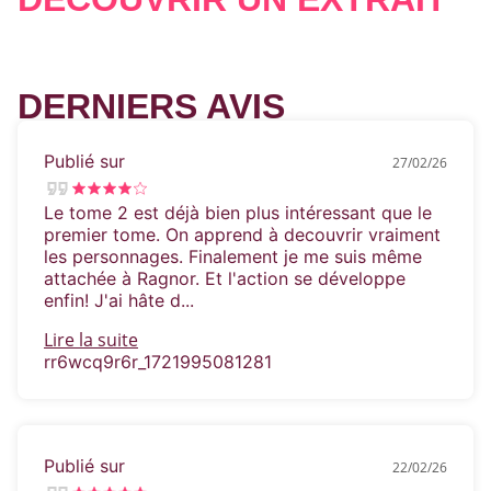
nouveaux monstres encore plus diaboliques.
Lorsque d'anciens dieux tout-puissants font
DERNIERS AVIS
ressurgir les cauchemars de son passé, Aileen
découvre qu'elle a un rôle important à jouer
dans ce monde.
Et si elle arrive à contrôler
Publié sur
27/02/26
ses pouvoirs et ses désirs, elle peut trouver
un moyen de survivre à la fois à ses ennemis
Le tome 2 est déjà bien plus intéressant que le
et à Ragnor Rayne.
premier tome. On apprend à decouvrir vraiment
les personnages. Finalement je me suis même
attachée à Ragnor. Et l'action se développe
enfin! J'ai hâte d...
Lire la suite
rr6wcq9r6r_1721995081281
Publié sur
22/02/26