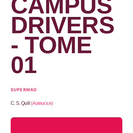
CAMPUS
DRIVERS
- TOME
01
SUPERMAD
C. S. Quill
(
Auteur.ice
)