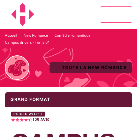
MENU
RECHERCHE
CONTENU
PIED DE PAGE
·
·
·
Accueil
New Romance
Comédie romantique
Campus drivers - Tome 01
TOUTE LA NEW ROMANCE
GRAND FORMAT
PUBLIC AVERTI
125
AVIS