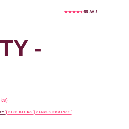
55
AVIS
TY -
.ice
)
ITY
FAKE DATING
CAMPUS ROMANCE