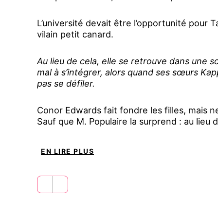
L’université devait être l’opportunité pour
vilain petit canard.
Au lieu de cela, elle se retrouve dans une so
mal à s’intégrer, alors quand ses sœurs Kapp
pas se défiler.
Conor Edwards fait fondre les filles, mais 
Sauf que M. Populaire la surprend : au lieu de l
prétendre devant tout le monde que Taylor 
joueur et pense que ce serait amusant de r
EN LIRE PLUS
faire semblant.
Mais résister à son charme est presque imp
l’histoire de Conor est bien plus compliquée 