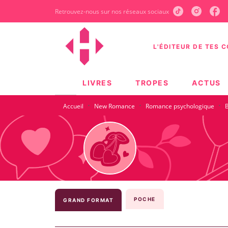
Retrouvez-nous sur nos réseaux sociaux
MENU
RECHERCHE
CONTEN
L'ÉDITEUR DE TES 
LIVRES
TROPES
ACTUS
·
·
·
Accueil
New Romance
Romance psychologique
B
POCHE
GRAND FORMAT