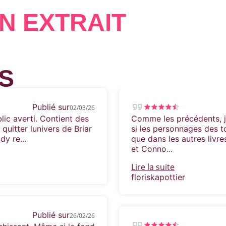
Plus cette stupide ruse se prolonge, plus l
explose à la figure de Taylor…
N EXTRAIT
Le défi : séduire la nouvelle recrue de l’éq
l’université.
S
Publié sur
02/03/26
lic averti. Contient des
Comme les précédents, j
quitter lunivers de Briar
si les personnages des 
dy re...
que dans les autres livre
et Conno...
Lire la suite
floriskapottier
Publié sur
26/02/26