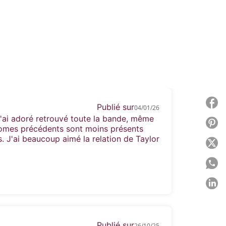
e danger est grand que tout cela
uipe de hockey. Le mec le plus sexy de
P
Publié sur
04/01/26
'ai adoré retrouvé toute la bande, même
P
tomes précédents sont moins présents
s. J'ai beaucoup aimé la relation de Taylor
P
P
P
C
Publié sur
26/10/25