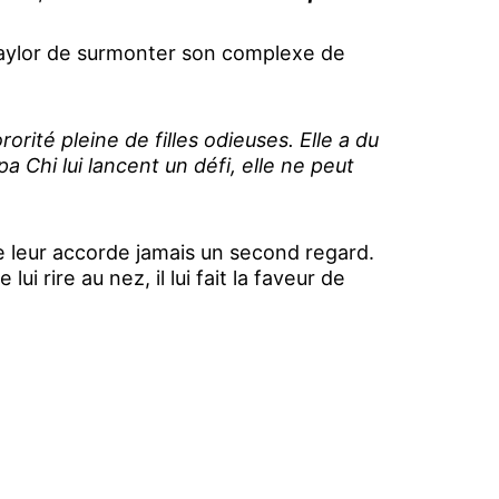
 Taylor de surmonter son complexe de
rorité pleine de filles odieuses. Elle a du
a Chi lui lancent un défi, elle ne peut
ne leur accorde jamais un second regard.
ui rire au nez, il lui fait la faveur de
l’intéresse.
Encore plus fou, Conor est
idiculiser ses ennemis en continuant à
ossible, et Taylor se rend compte que
que ce qu’il laisse paraître.