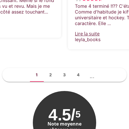
chissant. Même si le fond
ès vu et revu. Mais je me
Tome 4 terminé !!?? C'ét
 côté assez touchant...
Comme d'habitude je kif
universitaire et hockey. T
caractère. Elle ...
Lire la suite
leyla_books
1
2
3
4
...
4.5
/
5
Note moyenne