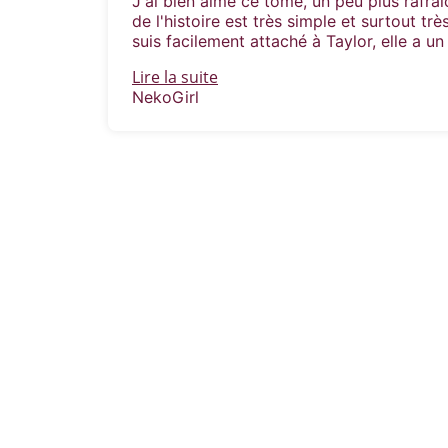
J'ai bien aimé ce tome, un peu plus rafraî
de l'histoire est très simple et surtout tr
suis facilement attaché à Taylor, elle a un
Lire la suite
NekoGirl