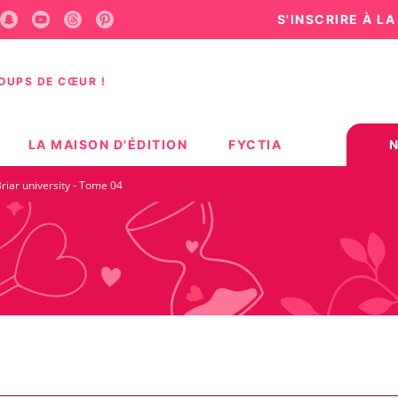
S'INSCRIRE À L
U
PIED DE PAGE
COUPS DE CŒUR !
LA MAISON D'ÉDITION
FYCTIA
riar university - Tome 04