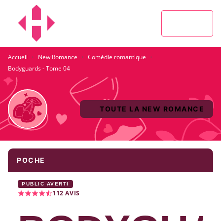
MENU
RECHERCHE
CONTENU
PIED DE PAGE
·
·
·
Accueil
New Romance
Comédie romantique
Bodyguards - Tome 04
TOUTE LA NEW ROMANCE
POCHE
PUBLIC AVERTI
112
AVIS