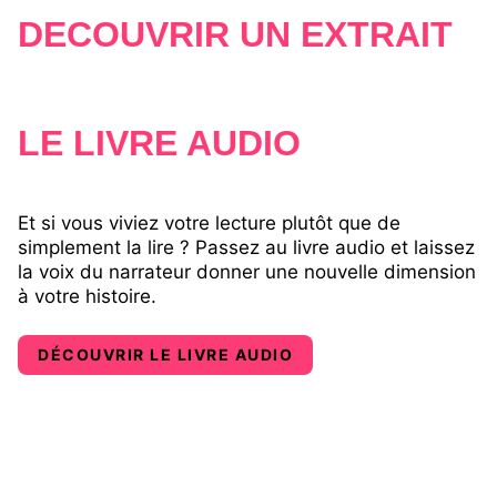
révolue. Entre adieux et nouveaux départs,
DÉCOUVRIR UN EXTRAIT
disputes, jalousies et réconciliations,
parviendront-ils à assumer au grand jour ce
qu'ils éprouvent l'un pour l'autre ? Malgré la
tourmente qui la secoue, la famille Westwood
LE LIVRE AUDIO
pourra-t-elle guérir ?
Et si vous viviez votre lecture plutôt que de
simplement la lire ? Passez au livre audio et laissez
la voix du narrateur donner une nouvelle dimension
à votre histoire.
DÉCOUVRIR LE LIVRE AUDIO