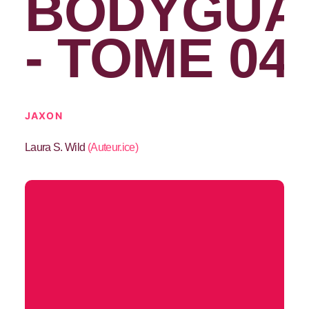
BODYGUA
- TOME 04
JAXON
Laura S. Wild
(
Auteur.ice
)