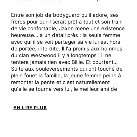
Entre son job de bodyguard qu'il adore, ses
frères pour qui il serait prêt à tout et son train
de vie confortable, Jaxon mène une existence
heureuse… à un détail près : la seule femme
avec qui il se voit partager sa vie lui est hors
de portée, interdite. Il l'a promis aux hommes
du clan Westwood il y a longtemps : il ne
tentera jamais rien avec Billie. Et pourtant…
Suite aux bouleversements qui ont touché de
plein fouet la famille, la jeune femme peine à
remonter la pente et c'est naturellement
qu'elle se tourne vers lui, le meilleur ami de
ses frères, qui a toujours été là pour elle. Alors
qu'ils se rapprochent et que l'attirance contre
EN LIRE PLUS
laquelle ils luttent devient de plus en plus
évidente, Billie et Jaxon réalisent que leur
relation pourrait mettre à mal l'équilibre de la
famille entière. Pendant des années, rien
n'aurait pu la déchirer ; cette époque est