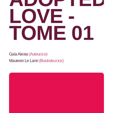
LOVE -
TOME 01
Gaïa Alexia
(
Auteur.ice
)
Maureen Le Lann
(
Illustrateur.ice
)