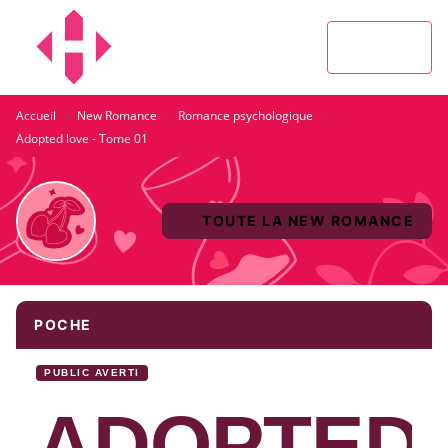
MENU
RECHERCHE
CONTENU
PIED DE PAGE
·
·
·
Accueil
New Romance
Romance psychologique
Adopted love - Tome 01
TOUTE LA NEW ROMANCE
POCHE
PUBLIC AVERTI
ADOPTED