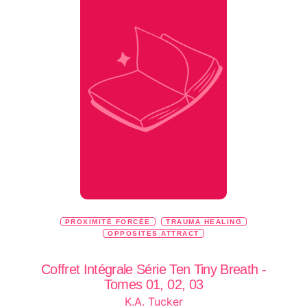
PROXIMITÉ FORCÉE
TRAUMA HEALING
OPPOSITES ATTRACT
Coffret Intégrale Série Ten Tiny Breath -
Tomes 01, 02, 03
K.A. Tucker