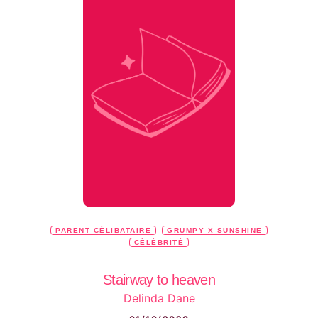
PARENT CÉLIBATAIRE
GRUMPY X SUNSHINE
CÉLÉBRITÉ
Stairway to heaven
Delinda Dane