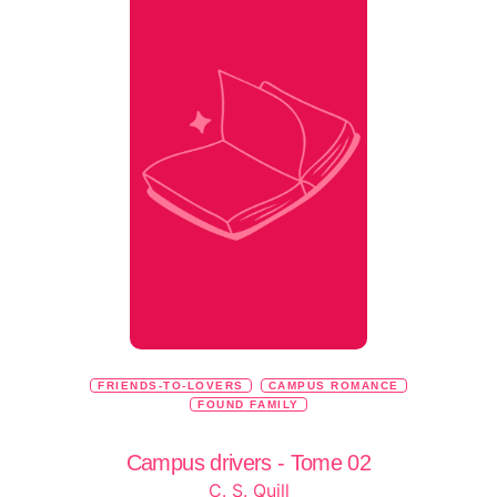
FRIENDS-TO-LOVERS
CAMPUS ROMANCE
FOUND FAMILY
Campus drivers - Tome 02
C. S. Quill