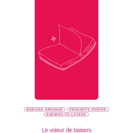
MARIAGE ARRANGÉ
PROXIMITÉ FORCÉE
ENEMIES-TO-LOVERS
Le voleur de baisers