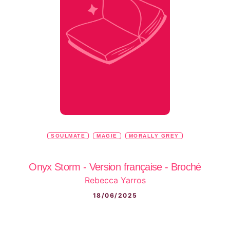
SOULMATE
MAGIE
MORALLY GREY
Onyx Storm - Version française - Broché
Rebecca Yarros
18/06/2025