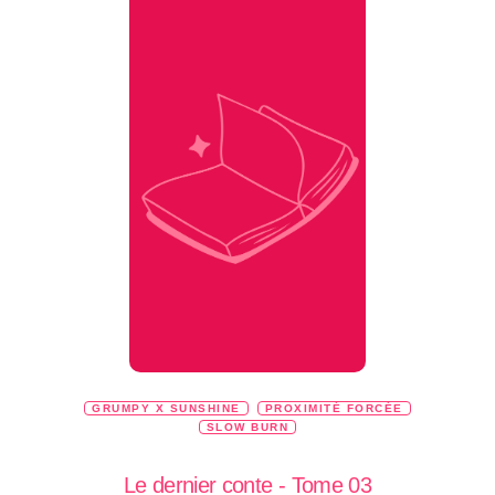
GRUMPY X SUNSHINE
PROXIMITÉ FORCÉE
SLOW BURN
Le dernier conte - Tome 03