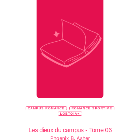
CAMPUS ROMANCE
ROMANCE SPORTIVE
LGBTQIA+
Les dieux du campus - Tome 06
Phoenix B. Asher