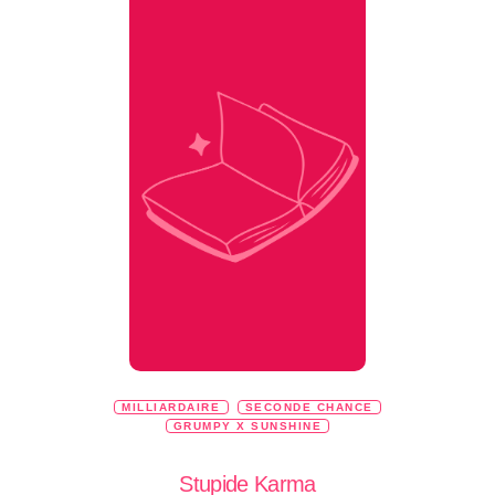
MILLIARDAIRE
SECONDE CHANCE
GRUMPY X SUNSHINE
Stupide Karma