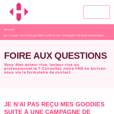
MENU
RECHERCHE
CONTENU
PIED DE PAGE
·
Accueil
Je n'ai pas reçu mes goodies suite à une campagne de précommandes
FOIRE AUX QUESTIONS
Vous êtes auteur·rice, lecteur·rice ou
professionnel·le ? Consultez notre FAQ ou écrivez-
nous via le formulaire de contact.
JE N'AI PAS REÇU MES GOODIES
SUITE À UNE CAMPAGNE DE