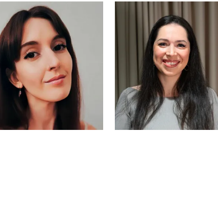
Edouard de
Alice
Montchenu
Desmerveilles
Jenn Guerrieri
Joyce Kitten