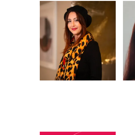
Dahlia Blake
Océane Ghanem