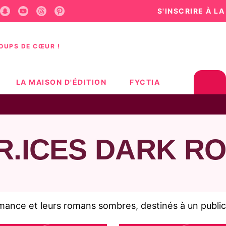
S'INSCRIRE À L
U
PIED DE PAGE
COUPS DE CŒUR !
LA MAISON D'ÉDITION
FYCTIA
R.ICES DARK R
ance et leurs romans sombres, destinés à un public 