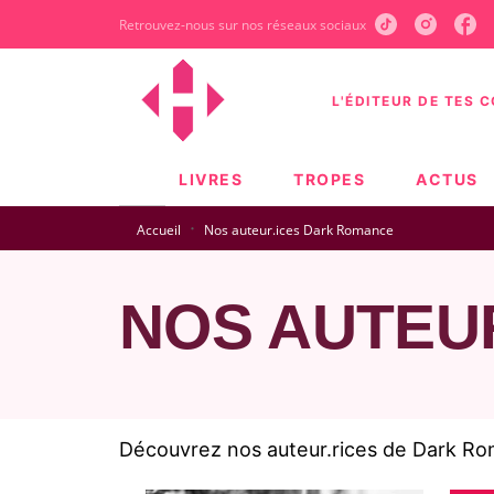
Retrouvez-nous sur nos réseaux sociaux
MENU
RECHERCHE
CONTEN
L'ÉDITEUR DE TES 
LIVRES
TROPES
ACTUS
·
Accueil
Nos auteur.ices Dark Romance
NOS AUTEU
Découvrez nos auteur.rices de Dark Rom