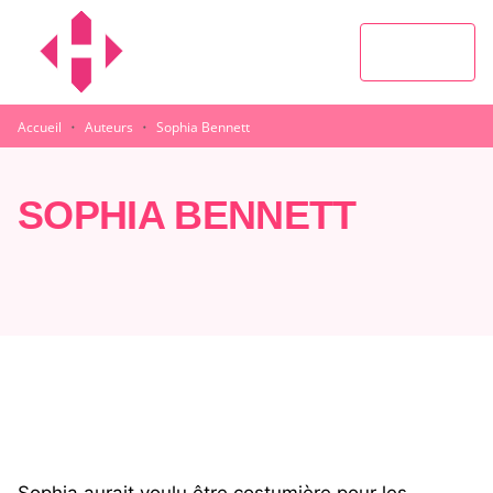
MENU
RECHERCHE
CONTENU
PIED DE PAGE
·
·
Accueil
Auteurs
Sophia Bennett
SOPHIA BENNETT