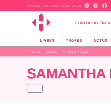
Retrouvez-nous sur nos réseaux sociaux
MENU
RECHERCHE
CONTEN
L'ÉDITEUR DE TES 
LIVRES
TROPES
ACTUS
·
·
Accueil
Auteurs
Samantha Morgan
SAMANTHA