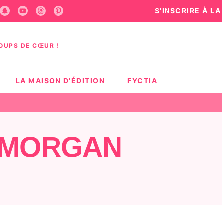
S'INSCRIRE À L
U
PIED DE PAGE
COUPS DE CŒUR !
LA MAISON D'ÉDITION
FYCTIA
 MORGAN