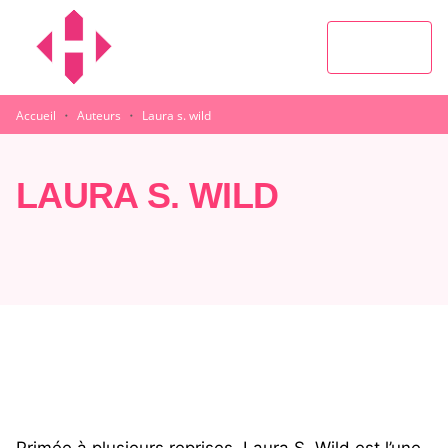
MENU
RECHERCHE
CONTENU
PIED DE PAGE
·
·
Accueil
Auteurs
Laura s. wild
LAURA S. WILD