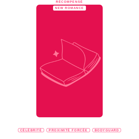
RÉCOMPENSÉ
NEW ROMANCE
CÉLÉBRITÉ
PROXIMITÉ FORCÉE
BODYGUARD