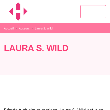
MENU
RECHERCHE
CONTENU
PIED DE PAGE
·
·
Accueil
Auteurs
Laura S. Wild
LAURA S. WILD