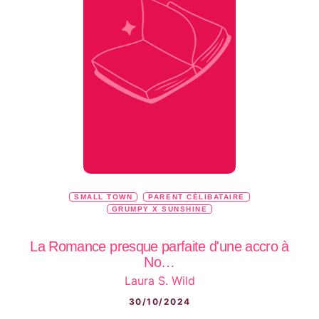
SMALL TOWN
PARENT CÉLIBATAIRE
GRUMPY X SUNSHINE
La Romance presque parfaite d'une accro à
No…
Laura S. Wild
30/10/2024