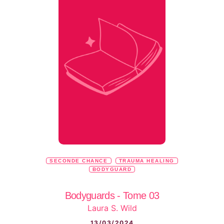
SECONDE CHANCE
TRAUMA HEALING
BODYGUARD
Bodyguards - Tome 03
Laura S. Wild
13/03/2024