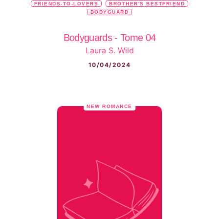
FRIENDS-TO-LOVERS
BROTHER'S BESTFRIEND
BODYGUARD
Bodyguards - Tome 04
Laura S. Wild
10/04/2024
NEW ROMANCE