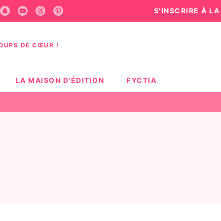
S'INSCRIRE À L
U
PIED DE PAGE
COUPS DE CŒUR !
LA MAISON D'ÉDITION
FYCTIA