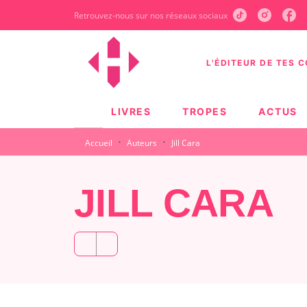
Retrouvez-nous sur nos réseaux sociaux
MENU
RECHERCHE
CONTEN
L'ÉDITEUR DE TES 
LIVRES
TROPES
ACTUS
·
·
Accueil
Auteurs
Jill Cara
JILL CARA