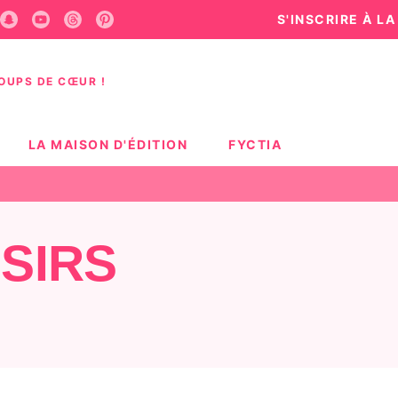
S'INSCRIRE À L
U
PIED DE PAGE
COUPS DE CŒUR !
LA MAISON D'ÉDITION
FYCTIA
SIRS