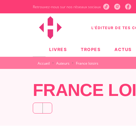
Retrouvez-nous sur nos réseaux sociaux
MENU
RECHERCHE
CONTEN
L'ÉDITEUR DE TES 
LIVRES
TROPES
ACTUS
·
·
Accueil
Auteurs
France loisirs
FRANCE LOI