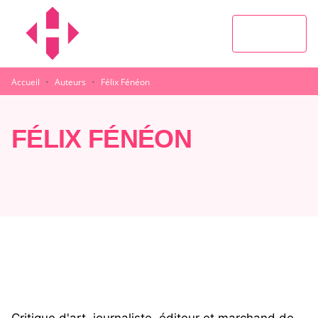
MENU
RECHERCHE
CONTENU
PIED DE PAGE
·
·
Accueil
Auteurs
Félix Fénéon
FÉLIX FÉNÉON