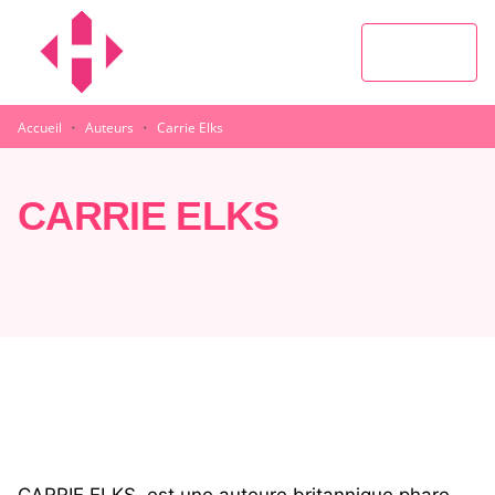
MENU
RECHERCHE
CONTENU
PIED DE PAGE
·
·
Accueil
Auteurs
Carrie Elks
CARRIE ELKS