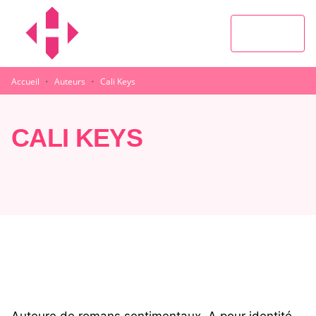
MENU
RECHERCHE
CONTENU
PIED DE PAGE
·
·
Accueil
Auteurs
Cali Keys
CALI KEYS